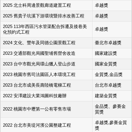
2025 北士科周邊景觀廊道建置工程
卓越獎
2025 舊貴子坑溪下游環境暨排水改善工程
卓越獎
2025 113年西區污水管渠配合拆遷及後巷美
卓越獎
化預約式工程
2024 文化、豐年及同德公園景觀工程
臺北市卓越獎
2023 交通部觀光局國聖埔舊營舍改造
國家建設獎
2023 台中市觀光局環山獵人登山步道
國家金質獎
2023 桃園市舊司法園區人本環境工程
金質獎,金品獎
2023 台北市成美長壽陸橋電梯工程
台北市卓越獎
2022 安澤建設大業鴻圖科技廠辦
建築金質獎
金品獎、參賽金
2022 桃園市中壢第一公有零售市場
質獎
卓越獎,參賽金質
2022 台北市美堤河濱公園整建工程
獎