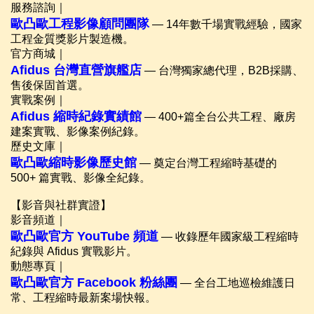
服務諮詢｜
歐凸歐工程影像顧問團隊
— 14年數千場實戰經驗，國家
工程金質獎影片製造機。
官方商城｜
Afidus 台灣直營旗艦店
— 台灣獨家總代理，B2B採購、
售後保固首選。
實戰案例｜
Afidus 縮時紀錄實績館
— 400+篇全台公共工程、廠房
建案實戰、影像案例紀錄。
歷史文庫｜
歐凸歐縮時影像歷史館
— 奠定台灣工程縮時基礎的
500+ 篇實戰、影像全紀錄。
【影音與社群實證】
影音頻道｜
歐凸歐官方 YouTube 頻道
— 收錄歷年國家級工程縮時
紀錄與 Afidus 實戰影片。
動態專頁｜
歐凸歐官方 Facebook 粉絲團
— 全台工地巡檢維護日
常、工程縮時最新案場快報。