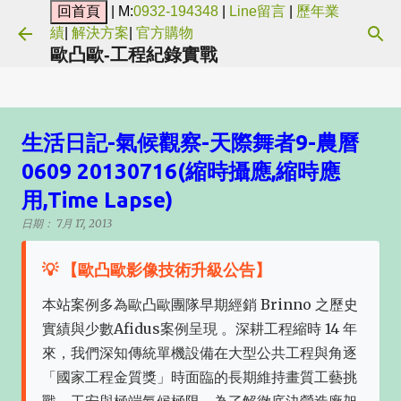
| M:
0932-194348
|
Line留言
|
歷年業
跳到主要內容
績
|
解決方案
|
官方購物
歐凸歐-工程紀錄實戰
生活日記-氣候觀察-天際舞者9-農曆
0609 20130716(縮時攝應,縮時應
用,Time Lapse)
日期：
7月 17, 2013
💡 【歐凸歐影像技術升級公告】
本站案例多為歐凸歐團隊早期經銷 Brinno 之歷史
實績與少數Afidus案例呈現 。深耕工程縮時 14 年
來，我們深知傳統單機設備在大型公共工程與角逐
「國家工程金質獎」時面臨的長期維持畫質工藝挑