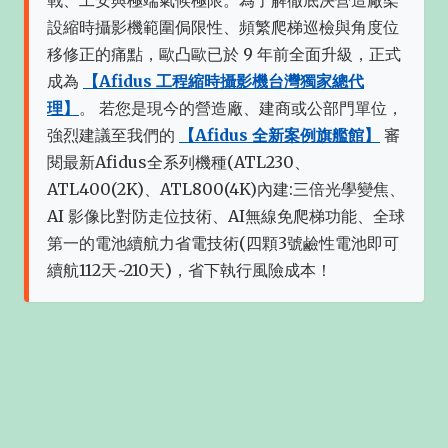
戰、工安與極端氣候極限。為了解徹底決營造廠架
設縮時攝影機範圍侷限性、頻繁爬梯巡檢與角度位
移修正的痛點，歐凸歐已於 9 年前全面升級，正式
成為
【Afidus 工程縮時攝影機台灣獨家總代
理】
。 若您是現今的營造廠、建商或公部門單位，
強烈建議至我們的
【Afidus 全新案例旗艦館】
審
閱最新Afidus全系列機種(ATL230、
ATL400(2K)、ATL800(4K)內建:三倍光學變焦、
AI 影像比對防走位技術、AI無線免爬梯功能、全球
第一的電池續航力省電技術(四顆3號鹼性電池即可
續航112天~210天)，省下執行風險成本！