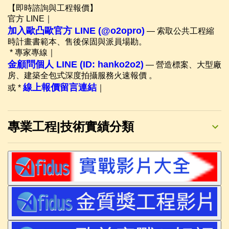
【即時諮詢與工程報價】
官方 LINE｜
加入歐凸歐官方 LINE (@o2opro)
— 索取公共工程縮
時計畫書範本、售後保固與派員場勘。
* 專家專線｜
金顧問個人 LINE (ID: hanko2o2)
— 營造標案、大型廠
房、建築全包式深度拍攝服務火速報價 。
線上報價留言連結
或 *
｜
專業工程|技術實績分類