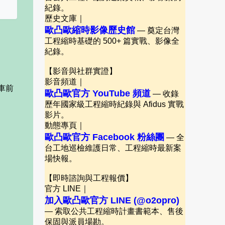
紀錄。
歷史文庫｜
歐凸歐縮時影像歷史館
— 奠定台灣
工程縮時基礎的 500+ 篇實戰、影像全
紀錄。
【影音與社群實證】
影音頻道｜
在車前
歐凸歐官方 YouTube 頻道
— 收錄
歷年國家級工程縮時紀錄與 Afidus 實戰
影片。
動態專頁｜
歐凸歐官方 Facebook 粉絲團
— 全
台工地巡檢維護日常、工程縮時最新案
場快報。
【即時諮詢與工程報價】
官方 LINE｜
加入歐凸歐官方 LINE (@o2opro)
— 索取公共工程縮時計畫書範本、售後
保固與派員場勘。