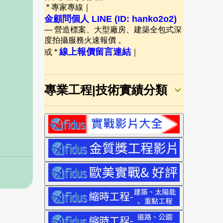
* 專家專線｜
金顧問個人 LINE (ID: hanko2o2)
— 營造標案、大型廠房、建築全包式深
度拍攝服務火速報價 。
線上報價留言連結
或 *
｜
專業工程|技術實績分類