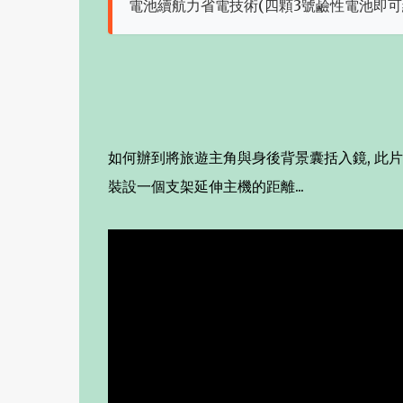
電池續航力省電技術(四顆3號鹼性電池即可續
如何辦到將旅遊主角與身後背景囊括入鏡, 此片除了
裝設一個支架延伸主機的距離...