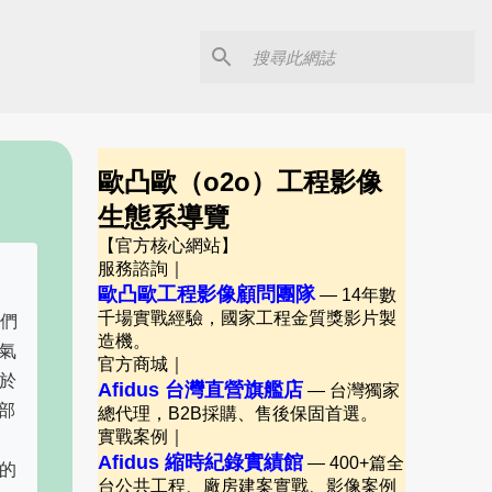
歐凸歐（o2o）工程影像
生態系導覽
【官方核心網站】
服務諮詢｜
歐凸歐工程影像顧問團隊
— 14年數
千場實戰經驗，國家工程金質獎影片製
我們
造機。
氣
官方商城｜
於
Afidus 台灣直營旗艦店
— 台灣獨家
部
總代理，B2B採購、售後保固首選。
實戰案例｜
Afidus 縮時紀錄實績館
— 400+篇全
一的
台公共工程、廠房建案實戰、影像案例