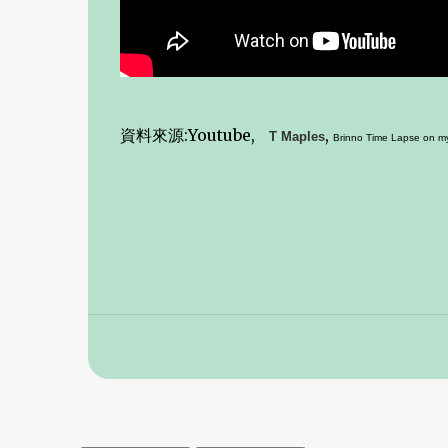
資料來源:Youtube,
,
T Maples
Brinno Time Lapse on 