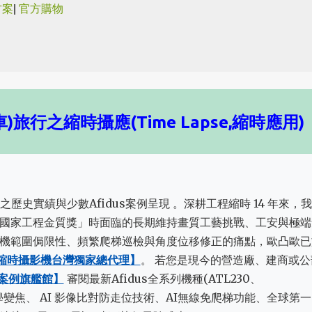
方案
|
官方購物
跳到主要內容
旅行之縮時攝應(Time Lapse,縮時應用)
之歷史實績與少數Afidus案例呈現 。深耕工程縮時 14 年來，
國家工程金質獎」時面臨的長期維持畫質工藝挑戰、工安與極端
機範圍侷限性、頻繁爬梯巡檢與角度位移修正的痛點，歐凸歐已
工程縮時攝影機台灣獨家總代理】
。 若您是現今的營造廠、建商或公
全新案例旗艦館】
審閱最新Afidus全系列機種(ATL230、
:三倍光學變焦、 AI 影像比對防走位技術、AI無線免爬梯功能、全球第