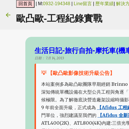
| M:
0932-194348
|
Line留言
|
歷年業績
|
解決
歐凸歐-工程紀錄實戰
生活日記-旅行自拍-摩托車(機車)
日期：
7月 14, 2013
💡 【歐凸歐影像技術升級公告】
本站案例多為歐凸歐團隊早期經銷 Brinno 
深知傳統單機設備在大型公共工程與角逐「
候極限。為了解徹底決營造廠架設縮時攝影
9 年前全面升級，正式成為
【Afidus 
門單位，強烈建議至我們的
【Afidus 
ATL400(2K)、ATL800(4K)內建