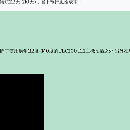
航112天~210天)，省下執行風險成本！
使用廣角112度~140度的TLC200 f1.2主機拍攝之外,另外