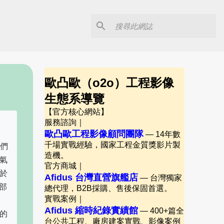
歐凸歐（o2o）工程影像
生態系導覽
【官方核心網站】
服務諮詢｜
歐凸歐工程影像顧問團隊
— 14年數
千場實戰經驗，國家工程金質獎影片製
我們
造機。
氣
官方商城｜
於
Afidus 台灣直營旗艦店
— 台灣獨家
部
總代理，B2B採購、售後保固首選。
實戰案例｜
Afidus 縮時紀錄實績館
— 400+篇全
一的
台公共工程、廠房建案實戰、影像案例