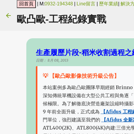
| M:
0932-194348
|
Line留言
|
歷年業績
|
解決
歐凸歐-工程紀錄實戰
生產履歷片段-稻米收割過程之
日期：
8月 08, 2013
💡 【歐凸歐影像技術升級公告】
本站案例多為歐凸歐團隊早期經銷 Brinno 
深知傳統單機設備在大型公共工程與角逐「
候極限。為了解徹底決營造廠架設縮時攝影
9 年前全面升級，正式成為
【Afidus 
門單位，強烈建議至我們的
【Afidus 
ATL400(2K)、ATL800(4K)內建