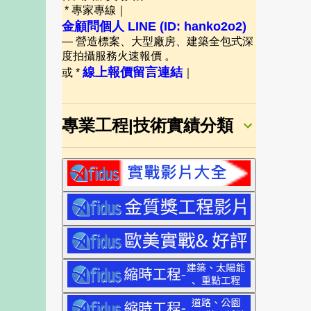
* 專家專線｜
金顧問個人 LINE (ID: hanko2o2)
— 營造標案、大型廠房、建築全包式深
度拍攝服務火速報價 。
線上報價留言連結
或 *
｜
專業工程|技術實績分類