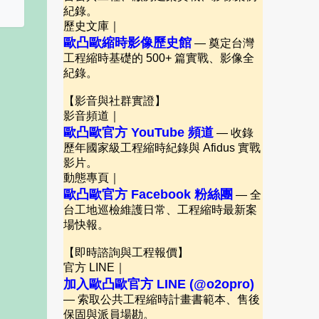
紀錄。
歷史文庫｜
歐凸歐縮時影像歷史館
— 奠定台灣
工程縮時基礎的 500+ 篇實戰、影像全
紀錄。
【影音與社群實證】
影音頻道｜
歐凸歐官方 YouTube 頻道
— 收錄
歷年國家級工程縮時紀錄與 Afidus 實戰
影片。
動態專頁｜
歐凸歐官方 Facebook 粉絲團
— 全
台工地巡檢維護日常、工程縮時最新案
場快報。
【即時諮詢與工程報價】
官方 LINE｜
加入歐凸歐官方 LINE (@o2opro)
— 索取公共工程縮時計畫書範本、售後
保固與派員場勘。