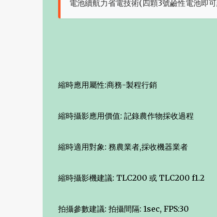
電池續航力省電技術(四顆3號鹼性電池即可續
縮時應用屬性:商務-製程行銷
縮時攝影應用價值: 記錄農作物採收過程
縮時適用對象: 務農業者,採收機器業者
縮時攝影機建議: TLC200 或 TLC200 f1.2
拍攝參數建議: 拍攝間隔: 1sec, FPS:30