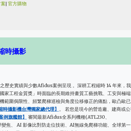
方案
|
官方購物
跳到主要內容
縮時攝影
之歷史實績與少數Afidus案例呈現 。深耕工程縮時 14 年來，
國家工程金質獎」時面臨的長期維持畫質工藝挑戰、工安與極端
機範圍侷限性、頻繁爬梯巡檢與角度位移修正的痛點，歐凸歐已
工程縮時攝影機台灣獨家總代理】
。 若您是現今的營造廠、建商或公
全新案例旗艦館】
審閱最新Afidus全系列機種(ATL230、
:三倍光學變焦、 AI 影像比對防走位技術、AI無線免爬梯功能、全球第