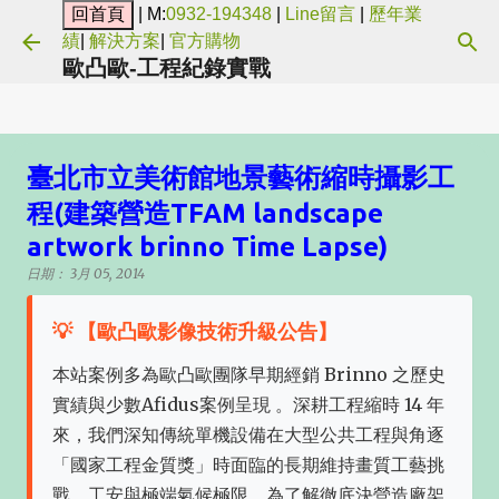
| M:
0932-194348
|
Line留言
|
歷年業
跳到主要內容
績
|
解決方案
|
官方購物
歐凸歐-工程紀錄實戰
臺北市立美術館地景藝術縮時攝影工
程(建築營造TFAM landscape
artwork brinno Time Lapse)
日期：
3月 05, 2014
💡 【歐凸歐影像技術升級公告】
本站案例多為歐凸歐團隊早期經銷 Brinno 之歷史
實績與少數Afidus案例呈現 。深耕工程縮時 14 年
來，我們深知傳統單機設備在大型公共工程與角逐
「國家工程金質獎」時面臨的長期維持畫質工藝挑
戰、工安與極端氣候極限。為了解徹底決營造廠架