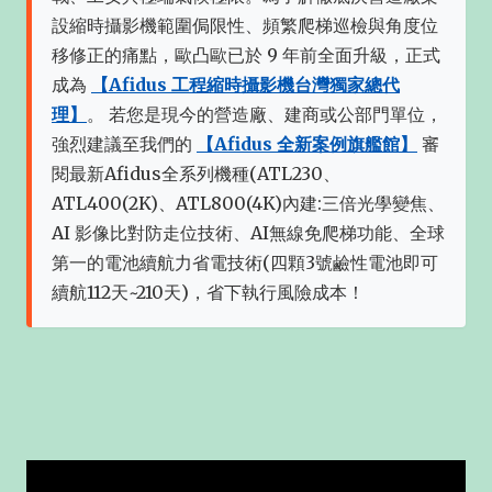
設縮時攝影機範圍侷限性、頻繁爬梯巡檢與角度位
移修正的痛點，歐凸歐已於 9 年前全面升級，正式
成為
【Afidus 工程縮時攝影機台灣獨家總代
理】
。 若您是現今的營造廠、建商或公部門單位，
強烈建議至我們的
【Afidus 全新案例旗艦館】
審
閱最新Afidus全系列機種(ATL230、
ATL400(2K)、ATL800(4K)內建:三倍光學變焦、
AI 影像比對防走位技術、AI無線免爬梯功能、全球
第一的電池續航力省電技術(四顆3號鹼性電池即可
續航112天~210天)，省下執行風險成本！