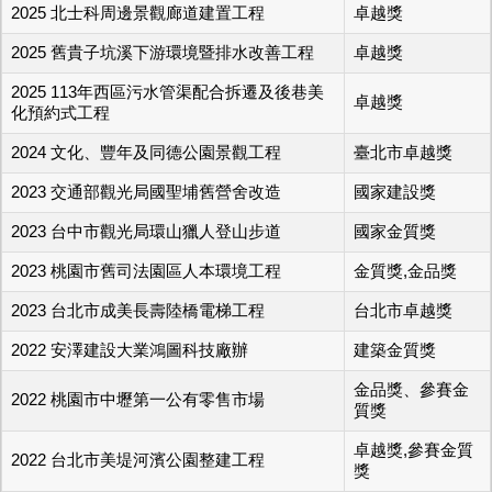
2025 北士科周邊景觀廊道建置工程
卓越獎
2025 舊貴子坑溪下游環境暨排水改善工程
卓越獎
2025 113年西區污水管渠配合拆遷及後巷美
卓越獎
化預約式工程
2024 文化、豐年及同德公園景觀工程
臺北市卓越獎
2023 交通部觀光局國聖埔舊營舍改造
國家建設獎
2023 台中市觀光局環山獵人登山步道
國家金質獎
2023 桃園市舊司法園區人本環境工程
金質獎,金品獎
2023 台北市成美長壽陸橋電梯工程
台北市卓越獎
2022 安澤建設大業鴻圖科技廠辦
建築金質獎
金品獎、參賽金
2022 桃園市中壢第一公有零售市場
質獎
卓越獎,參賽金質
2022 台北市美堤河濱公園整建工程
獎