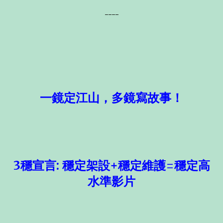
----
一鏡定江山，多鏡寫故事！
3穩宣言: 穩定架設+穩定維護=穩定高
水準影片