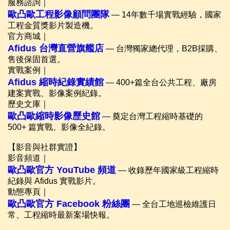
服務諮詢｜
歐凸歐工程影像顧問團隊
— 14年數千場實戰經驗，國家
工程金質獎影片製造機。
官方商城｜
Afidus 台灣直營旗艦店
— 台灣獨家總代理，B2B採購、
售後保固首選。
實戰案例｜
Afidus 縮時紀錄實績館
— 400+篇全台公共工程、廠房
建案實戰、影像案例紀錄。
歷史文庫｜
歐凸歐縮時影像歷史館
— 奠定台灣工程縮時基礎的
500+ 篇實戰、影像全紀錄。
【影音與社群實證】
影音頻道｜
歐凸歐官方 YouTube 頻道
— 收錄歷年國家級工程縮時
紀錄與 Afidus 實戰影片。
動態專頁｜
歐凸歐官方 Facebook 粉絲團
— 全台工地巡檢維護日
常、工程縮時最新案場快報。