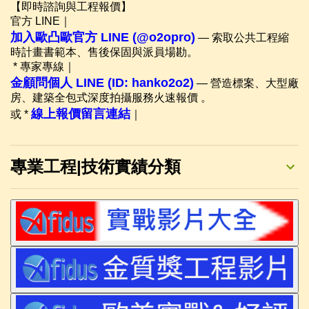
【即時諮詢與工程報價】
官方 LINE｜
加入歐凸歐官方 LINE (@o2opro)
— 索取公共工程縮
時計畫書範本、售後保固與派員場勘。
* 專家專線｜
金顧問個人 LINE (ID: hanko2o2)
— 營造標案、大型廠
房、建築全包式深度拍攝服務火速報價 。
線上報價留言連結
或 *
｜
專業工程|技術實績分類