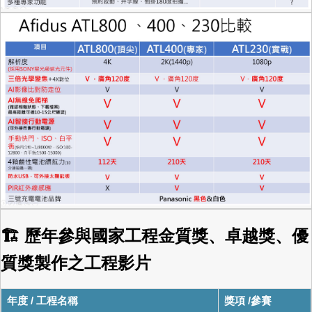
🏗 歷年參與國家工程金質獎、卓越獎、優
質獎製作之工程影片
年度 / 工程名稱
獎項 /參賽