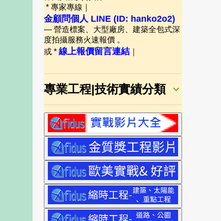
* 專家專線｜
金顧問個人 LINE (ID: hanko2o2)
— 營造標案、大型廠房、建築全包式深
度拍攝服務火速報價 。
線上報價留言連結
或 *
｜
專業工程|技術實績分類