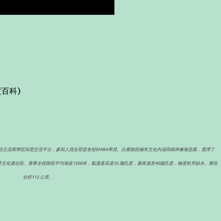
百科)
語主流商學院深度交流平台，參與人員全部是各校EMBA學員。比賽路段極有文化內涵與精神像徵意義，選擇了
文化遺址區。賽事全程路段平均海拔1500米，氣溫度高達35 攝氏度，晝夜溫差40攝氏度，極度乾旱缺水。賽段
全程112 公里。