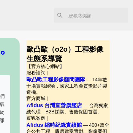
歐凸歐（o2o）工程影像
o
生態系導覽
【官方核心網站】
服務諮詢｜
歐凸歐工程影像顧問團隊
— 14年數
千場實戰經驗，國家工程金質獎影片製
造機。
我們
官方商城｜
氣
Afidus 台灣直營旗艦店
— 台灣獨家
於
總代理，B2B採購、售後保固首選。
實戰案例｜
部
Afidus 縮時紀錄實績館
— 400+篇全
台公共工程、廠房建案實戰、影像案例