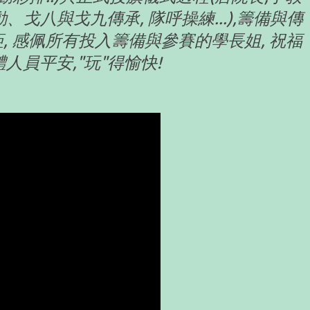
、戈八與戈九傳承, 隊呼操練
...),籌備與傳
, 感佩所有投入籌備與參賽的學長姐, 祝福
人員平安,"玩"得愉快!