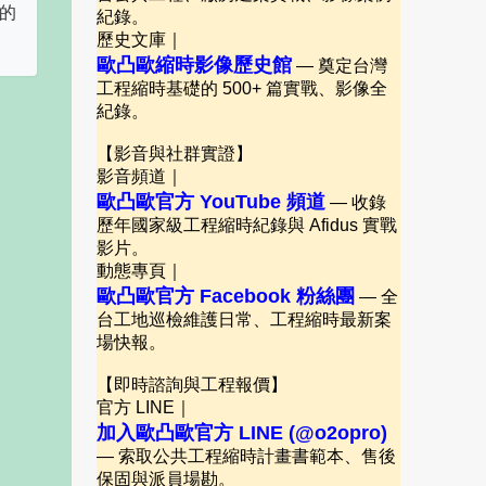
一的
紀錄。
歷史文庫｜
歐凸歐縮時影像歷史館
— 奠定台灣
工程縮時基礎的 500+ 篇實戰、影像全
紀錄。
【影音與社群實證】
影音頻道｜
歐凸歐官方 YouTube 頻道
— 收錄
歷年國家級工程縮時紀錄與 Afidus 實戰
影片。
動態專頁｜
歐凸歐官方 Facebook 粉絲團
— 全
台工地巡檢維護日常、工程縮時最新案
場快報。
【即時諮詢與工程報價】
官方 LINE｜
加入歐凸歐官方 LINE (@o2opro)
— 索取公共工程縮時計畫書範本、售後
保固與派員場勘。