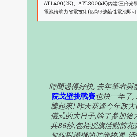
ATL400(2K)、ATL800(4K)內建
電池續航力省電技術(四顆3號鹼性電池即可續
時間過得好快, 去年筆者與
院戈壁挑戰賽
也快一年了,
騰起來! 昨天恭逢今年政大
儀式的大日子,除了參加給力
共86秒,包括授旗活動前花
無線對講機的裝備校調, 活