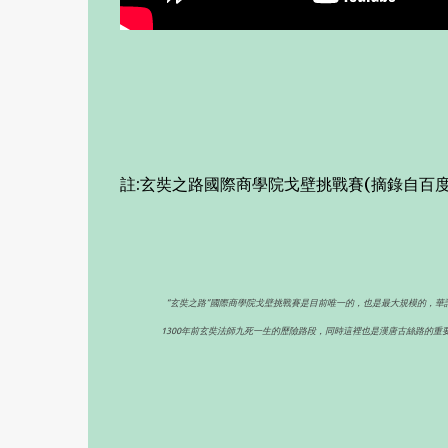
註:玄奘之路國際商學院戈壁挑戰賽(摘錄自百度
“玄奘之路”國際商學院戈壁挑戰賽是目前唯一的，也是最大規模的，華
1300年前玄奘法師九死一生的歷險路段，同時這裡也是漢唐古絲路的重要