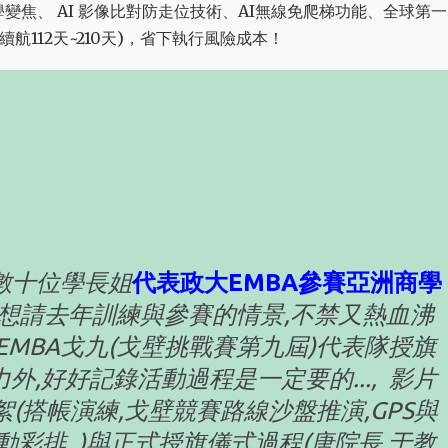
:三倍光學變焦、 AI 影像比對防走位技術、AI無線免爬梯功能、全球第
航112天~210天)，省下執行風險成本！
數十位學長姐
代表政大EMBA參賽亞洲商學
 想請去年訓練與參賽的情景,不禁又熱血沸
EMBA戈九(戈壁挑戰賽第九屆)代表隊授旗
外,好好記錄活動過程是一定要的..., 影片
絮(搭帳演練,戈壁競賽路線沙盤推演,GPS與
動彩排..)與正式授旗儀式過程(唐院長,于教