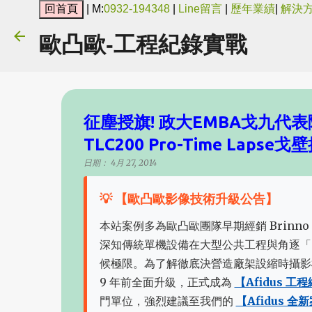
| M:
0932-194348
|
Line留言
|
歷年業績
|
解決
歐凸歐-工程紀錄實戰
征塵授旗! 政大EMBA戈九代表
TLC200 Pro-Time Lapse戈
日期：
4月 27, 2014
💡 【歐凸歐影像技術升級公告】
本站案例多為歐凸歐團隊早期經銷 Brinno 
深知傳統單機設備在大型公共工程與角逐「
候極限。為了解徹底決營造廠架設縮時攝影
9 年前全面升級，正式成為
【Afidus 
門單位，強烈建議至我們的
【Afidus 