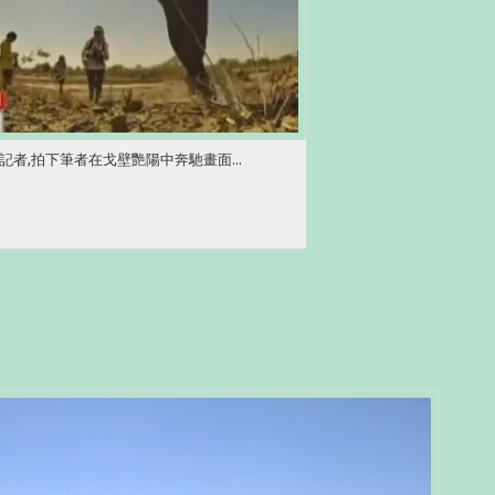
記者,拍下筆者在戈壁艷陽中奔馳畫面...