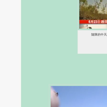
隨隊的
中天