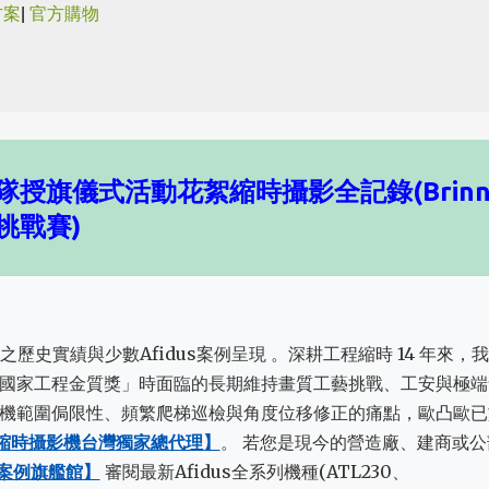
方案
|
官方購物
跳到主要內容
隊授旗儀式活動花絮縮時攝影全記錄(Brinn
壁挑戰賽)
之歷史實績與少數Afidus案例呈現 。深耕工程縮時 14 年來，
國家工程金質獎」時面臨的長期維持畫質工藝挑戰、工安與極端
機範圍侷限性、頻繁爬梯巡檢與角度位移修正的痛點，歐凸歐已
工程縮時攝影機台灣獨家總代理】
。 若您是現今的營造廠、建商或公
全新案例旗艦館】
審閱最新Afidus全系列機種(ATL230、