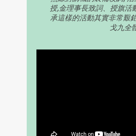
授,
金理事長致詞、授旗活動
承這樣的活動其實非常艱鉅
戈九全體