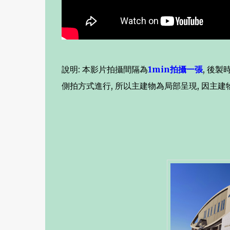
說明: 本影片拍攝間隔為
1min拍攝一張
, 後製
側拍方式進行, 所以主建物為局部呈現, 因主建