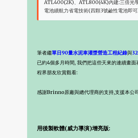
ATL400(2K)、ATL800(4K)內建
電池續航力省電技術(四顆3號鹼性電池即可續
筆者繼
單日90量水泥車灌漿營造工程紀錄
與
3
已約4個多月時間, 我們把這些天來的連續畫面
程界朋友欣賞觀看:
感謝Brinno原廠與總代理商的支持,支援本公
用後製軟體(威力導演)增亮版: