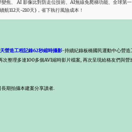
:三倍光學變焦、 AI 影像比對防走位技術、AI無線免爬梯功能、全球第
航112天~210天)，省下執行風險成本！
2天營造工程記錄62秒縮時攝影
-持續紀錄板橋國民運動中心營造
再次整理多達100多個AVI縮時影片檔案, 再次呈現給格友們與營
司長期拍攝本建案分享讀者.