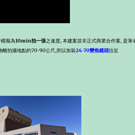
時模擬為
10min拍一張
之速度, 本建案並非正式商業合作案, 是筆
物離拍攝地點約70-90公尺,所以加裝
24-70變焦鏡頭
拉近