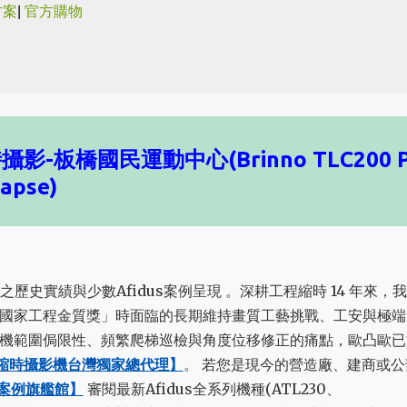
方案
|
官方購物
跳到主要內容
-板橋國民運動中心(Brinno TLC200 P
lapse)
之歷史實績與少數Afidus案例呈現 。深耕工程縮時 14 年來，
國家工程金質獎」時面臨的長期維持畫質工藝挑戰、工安與極端
機範圍侷限性、頻繁爬梯巡檢與角度位移修正的痛點，歐凸歐已
工程縮時攝影機台灣獨家總代理】
。 若您是現今的營造廠、建商或公
全新案例旗艦館】
審閱最新Afidus全系列機種(ATL230、