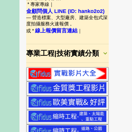
* 專家專線｜
金顧問個人 LINE (ID: hanko2o2)
— 營造標案、大型廠房、建築全包式深
度拍攝服務火速報價 。
線上報價留言連結
或 *
｜
專業工程|技術實績分類