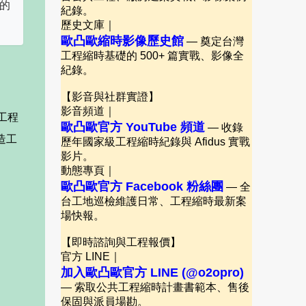
一的
紀錄。
歷史文庫｜
歐凸歐縮時影像歷史館
— 奠定台灣
工程縮時基礎的 500+ 篇實戰、影像全
紀錄。
【影音與社群實證】
影音頻道｜
工程
歐凸歐官方 YouTube 頻道
— 收錄
造工
歷年國家級工程縮時紀錄與 Afidus 實戰
影片。
動態專頁｜
歐凸歐官方 Facebook 粉絲團
— 全
台工地巡檢維護日常、工程縮時最新案
場快報。
【即時諮詢與工程報價】
官方 LINE｜
加入歐凸歐官方 LINE (@o2opro)
— 索取公共工程縮時計畫書範本、售後
保固與派員場勘。