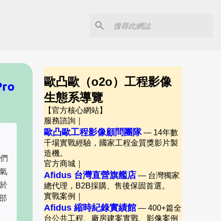
歐凸歐（o2o）工程影像
ro
生態系導覽
【官方核心網站】
服務諮詢｜
歐凸歐工程影像顧問團隊
— 14年數
千場實戰經驗，國家工程金質獎影片製
造機。
我們
官方商城｜
氣
Afidus 台灣直營旗艦店
— 台灣獨家
於
總代理，B2B採購、售後保固首選。
實戰案例｜
部
Afidus 縮時紀錄實績館
— 400+篇全
台公共工程、廠房建案實戰、影像案例