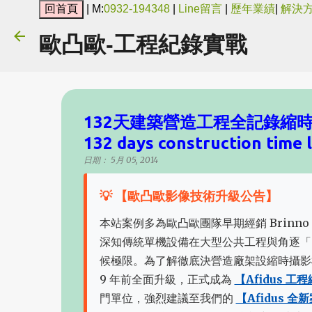
| M:
0932-194348
|
Line留言
|
歷年業績
|
解決
歐凸歐-工程紀錄實戰
132天建築營造工程全記錄縮時攝影
132 days construction time 
日期：
5月 05, 2014
💡 【歐凸歐影像技術升級公告】
本站案例多為歐凸歐團隊早期經銷 Brinno 
深知傳統單機設備在大型公共工程與角逐「
候極限。為了解徹底決營造廠架設縮時攝影
9 年前全面升級，正式成為
【Afidus 
門單位，強烈建議至我們的
【Afidus 