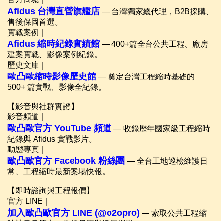
Afidus 台灣直營旗艦店
— 台灣獨家總代理，B2B採購、
售後保固首選。
實戰案例｜
Afidus 縮時紀錄實績館
— 400+篇全台公共工程、廠房
建案實戰、影像案例紀錄。
歷史文庫｜
歐凸歐縮時影像歷史館
— 奠定台灣工程縮時基礎的
500+ 篇實戰、影像全紀錄。
【影音與社群實證】
影音頻道｜
歐凸歐官方 YouTube 頻道
— 收錄歷年國家級工程縮時
紀錄與 Afidus 實戰影片。
動態專頁｜
歐凸歐官方 Facebook 粉絲團
— 全台工地巡檢維護日
常、工程縮時最新案場快報。
【即時諮詢與工程報價】
官方 LINE｜
加入歐凸歐官方 LINE (@o2opro)
— 索取公共工程縮