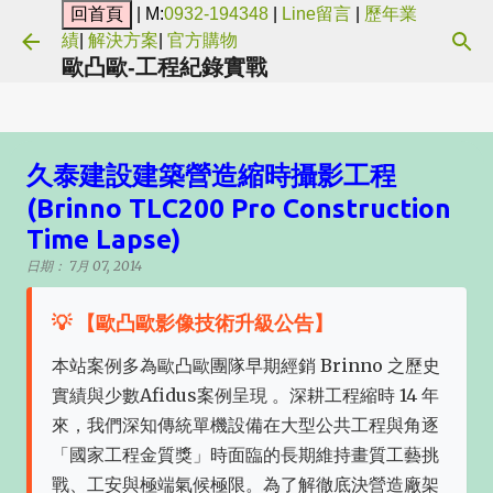
| M:
0932-194348
|
Line留言
|
歷年業
跳到主要內容
績
|
解決方案
|
官方購物
歐凸歐-工程紀錄實戰
久泰建設建築營造縮時攝影工程
(Brinno TLC200 Pro Construction
Time Lapse)
日期：
7月 07, 2014
💡 【歐凸歐影像技術升級公告】
本站案例多為歐凸歐團隊早期經銷 Brinno 之歷史
實績與少數Afidus案例呈現 。深耕工程縮時 14 年
來，我們深知傳統單機設備在大型公共工程與角逐
「國家工程金質獎」時面臨的長期維持畫質工藝挑
戰、工安與極端氣候極限。為了解徹底決營造廠架