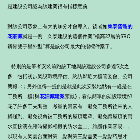
是建設公司認為該建案很有指標意義，
對該公司形象上有大的加分才會導入。後者如
集泰營造的
花沺藏
就是一例，久泰建設的這個件案"樓高27層的SRC
鋼骨雙子星外型"算是該公司最大的指標件案了。
特別的是筆者安裝前跑該工地與該建設公司多達5次之
多，包括初步架設環境評估、約訪鄰近大樓管委會、公司
簡報...:；另外值得一提的是就是此次安裝地點有一處是在
工務所二樓(與
花沺藏建案
類似)，看似簡單的架設環境卻
花了許多工夫調整，考量的因素有：避免工務所往來的人
觸碰到、避免視角被工務所的屋頂遮罩、避免讓屋頂的雨
水直接滴在縮時攝影相機的防水盒上、維護作業容易...，
以現有支架雲台面對第二點與第三點需要一點點巧思才