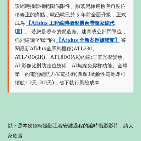
設縮時攝影機範圍侷限性、頻繁爬梯巡檢與角度位
移修正的痛點，歐凸歐已於 9 年前全面升級，正式
成為
【Afidus 工程縮時攝影機台灣獨家總代
理】
。 若您是現今的營造廠、建商或公部門單位，
強烈建議至我們的
【Afidus 全新案例旗艦館】
審
閱最新Afidus全系列機種(ATL230、
ATL400(2K)、ATL800(4K)內建:三倍光學變焦、
AI 影像比對防走位技術、AI無線免爬梯功能、全球
第一的電池續航力省電技術(四顆3號鹼性電池即可
續航112天~210天)，省下執行風險成本！
以下是本次縮時攝影工程安裝過程的縮時攝影影片，請大
家欣賞