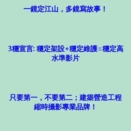
一鏡定江山，多鏡寫故事！
3穩宣言: 穩定架設+穩定維護=穩定高
水準影片
只要第一，不要第二；建築營造工程
縮時攝影專業品牌！