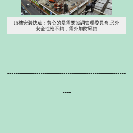
頂樓安裝快速；費心的是需要協調管理委員會,另外
安全性較不夠，需外加防竊鎖
---------------------------------------------------------
---------------------------------------------------------
----