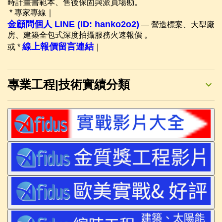
時計畫書範本、售後保固與派員場勘。
* 專家專線｜
金顧問個人 LINE (ID: hanko2o2)
— 營造標案、大型廠
房、建築全包式深度拍攝服務火速報價 。
線上報價留言連結
或 *
｜
專業工程|技術實績分類