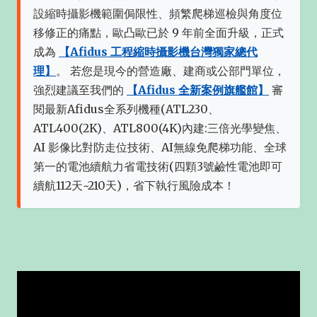
設縮時攝影機範圍侷限性、頻繁爬梯巡檢與角度位
移修正的痛點，歐凸歐已於 9 年前全面升級，正式
成為
【Afidus 工程縮時攝影機台灣獨家總代
理】
。 若您是現今的營造廠、建商或公部門單位，
強烈建議至我們的
【Afidus 全新案例旗艦館】
審
閱最新Afidus全系列機種(ATL230、
ATL400(2K)、ATL800(4K)內建:三倍光學變焦、
AI 影像比對防走位技術、AI無線免爬梯功能、全球
第一的電池續航力省電技術(四顆3號鹼性電池即可
續航112天~210天)，省下執行風險成本！