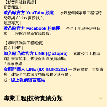
【影音與社群實證】
影音頻道｜
歐凸歐官方 YouTube 頻道
— 收錄歷年國家級工程縮時
紀錄與 Afidus 實戰影片。
動態專頁｜
歐凸歐官方 Facebook 粉絲團
— 全台工地巡檢維護日
常、工程縮時最新案場快報。
【即時諮詢與工程報價】
官方 LINE｜
加入歐凸歐官方 LINE (@o2opro)
— 索取公共工程縮
時計畫書範本、售後保固與派員場勘。
* 專家專線｜
金顧問個人 LINE (ID: hanko2o2)
— 營造標案、大型廠
房、建築全包式深度拍攝服務火速報價 。
線上報價留言連結
或 *
｜
專業工程|技術實績分類