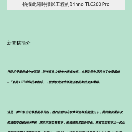
拍攝此縮時攝影工程的Brinno TLC200 Pro
新聞稿簡介
行駛於雙溪與城中校區間，陪伴東吳人40年的東吳校車，自新的學年度起有了全新風貌
─「東吳 x CHORD校車咖啡」，提供校內師生舉辦活動的餐飲更多選擇。
這是一群80級左右畢業的學長姐，他們在得知老校車即將報廢的情況下，共同集資重新改
裝成咖啡館後捐回學校，讓原來的老舊校車，變成校園景點新特色。集資改裝校車之一的企