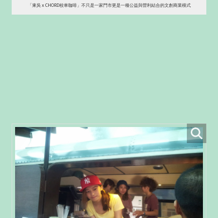
「東吳 x CHORD校車咖啡」不只是一家門市更是一種公益與營利結合的文創商業模式