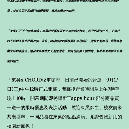
管系80級王俊雯學長表示，每賣出一杯咖啡，校車咖啡將捐出5元回饋金作為學校校務經
費，並每月固定回饋5%總營業額，來感謝母校的栽培。
「東吳x CHORD校車咖啡」座落於雙溪校區女生宿舍柚芳樓前，館外的展演平台，支援校
內外活動及學生社團表演。未來，咖啡館規劃與校園紀念品結合，開發文創商品、舉辦各類
藝文活動或講座，激發東吳學生文化創意思考，館內也提供工讀機會，幫助學生累積未來就
業的能力。
「東吳x CHORD校車咖啡」日前已開始試營運，9月17
日(三)中午12時正式開幕，開幕後營業時間為上午7時至
晚上10時！開幕期間即將舉辦Happy hour 部分商品買
一送一的限時優惠及表演活動，歡迎東吳師生、校友前來
共襄盛舉，一同品嚐在東吳的點點滴滴、見證舊物新用的
校園新氣象！