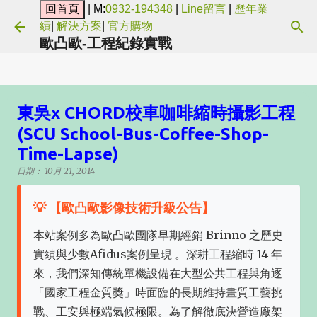
| M:
0932-194348
|
Line留言
|
歷年業
跳到主要內容
績
|
解決方案
|
官方購物
歐凸歐-工程紀錄實戰
東吳x CHORD校車咖啡縮時攝影工程
(SCU School-Bus-Coffee-Shop-
Time-Lapse)
日期：
10月 21, 2014
💡 【歐凸歐影像技術升級公告】
本站案例多為歐凸歐團隊早期經銷 Brinno 之歷史
實績與少數Afidus案例呈現 。深耕工程縮時 14 年
來，我們深知傳統單機設備在大型公共工程與角逐
「國家工程金質獎」時面臨的長期維持畫質工藝挑
戰、工安與極端氣候極限。為了解徹底決營造廠架