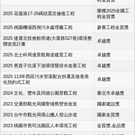
榮獲2025全國工
2025 花蓮港17-25碼頭震災修復工程
程金質獎
2025 桃園機場西側污水處理廠工程
參賽工程金質獎
2025 捷運北投會館周邊(大業路527巷)環境整
卓越獎
體改造計畫
2025 北士科周邊景觀廊道建置工程
卓越獎
2025 舊貴子坑溪下游環境暨排水改善工程
卓越獎
2025 113年西區污水管渠配合拆遷及後巷美
卓越獎
化預約式工程
2024 文化、豐年及同德公園景觀工程
臺北市卓越獎
2023 交通部觀光局國聖埔舊營舍改造
國家建設獎
2023 台中市觀光局環山獵人登山步道
國家金質獎
2023 桃園市舊司法園區人本環境工程
金質獎,金品獎