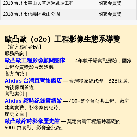
2019 台北市華山大草原遊戲場工程
國家金質獎
2018 台北市信義區象山公園
國家金質獎
歐凸歐（o2o）工程影像生態系導覽
【官方核心網站】
服務諮詢｜
歐凸歐工程影像顧問團隊
— 14年數千場實戰經驗，國家
工程金質獎影片製造機。
官方商城｜
Afidus 台灣直營旗艦店
— 台灣獨家總代理，B2B採購、
售後保固首選。
實戰案例｜
Afidus 縮時紀錄實績館
— 400+篇全台公共工程、廠房
建案實戰、影像案例紀錄。
歷史文庫｜
歐凸歐縮時影像歷史館
— 奠定台灣工程縮時基礎的
500+ 篇實戰、影像全紀錄。