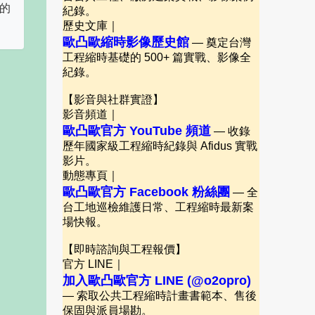
一的
紀錄。
歷史文庫｜
歐凸歐縮時影像歷史館
— 奠定台灣
工程縮時基礎的 500+ 篇實戰、影像全
紀錄。
【影音與社群實證】
影音頻道｜
歐凸歐官方 YouTube 頻道
— 收錄
歷年國家級工程縮時紀錄與 Afidus 實戰
影片。
動態專頁｜
歐凸歐官方 Facebook 粉絲團
— 全
台工地巡檢維護日常、工程縮時最新案
場快報。
【即時諮詢與工程報價】
官方 LINE｜
加入歐凸歐官方 LINE (@o2opro)
— 索取公共工程縮時計畫書範本、售後
保固與派員場勘。