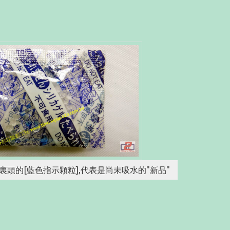
頭的[藍色指示顆粒],代表是尚未吸水的"新品"