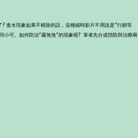
? 進水現象如果不根除的話，這種縮時影片不用說是"行銷等
以非同小可。如何防治"霧煞煞"的現象呢? 筆者先分成預防與治療