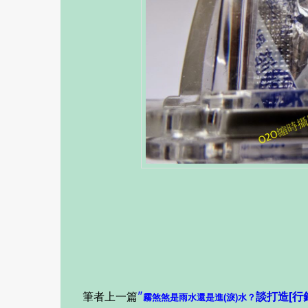
筆者上一篇
"
談打造[行
霧煞煞是雨水還是進(淚)水？