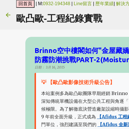
| M:
0932-194348
|
Line留言
|
歷年業績
|
解決
歐凸歐-工程紀錄實戰
Brinno空中樓閣如何"金屋
防霧防潮挑戰PART-2(Moisture-pr
日期：
3月 16, 2015
💡 【歐凸歐影像技術升級公告】
本站案例多為歐凸歐團隊早期經銷 Brinno 
深知傳統單機設備在大型公共工程與角逐「
候極限。為了解徹底決營造廠架設縮時攝影
9 年前全面升級，正式成為
【Afidus 
門單位，強烈建議至我們的
【Afidus 