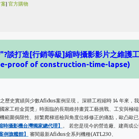
方案
|
官方購物
跳到主要內容
藏嬌"?談打造[行銷等級]縮時攝影影片之維護
oof of construction-time-lapse)
之歷史實績與少數Afidus案例呈現 。深耕工程縮時 14 年來，
國家工程金質獎」時面臨的長期維持畫質工藝挑戰、工安與極端
機範圍侷限性、頻繁爬梯巡檢與角度位移修正的痛點，歐凸歐已
工程縮時攝影機台灣獨家總代理】
。 若您是現今的營造廠、建商或公
全新案例旗艦館】
審閱最新Afidus全系列機種(ATL230、