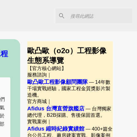
歐凸歐（o2o）工程影像
工程
生態系導覽
【官方核心網站】
服務諮詢｜
歐凸歐工程影像顧問團隊
— 14年數
千場實戰經驗，國家工程金質獎影片製
造機。
我們
官方商城｜
氣
Afidus 台灣直營旗艦店
— 台灣獨家
於
總代理，B2B採購、售後保固首選。
實戰案例｜
部
Afidus 縮時紀錄實績館
— 400+篇全
台公共工程、廠房建案實戰、影像案例