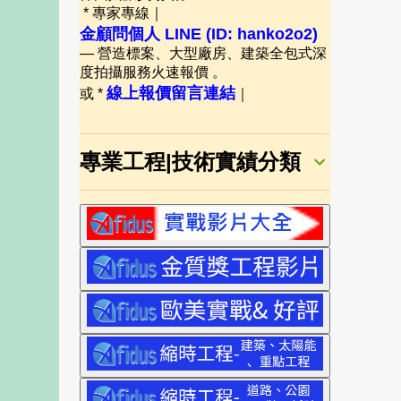
* 專家專線｜
金顧問個人 LINE (ID: hanko2o2)
— 營造標案、大型廠房、建築全包式深
度拍攝服務火速報價 。
線上報價留言連結
或 *
｜
專業工程|技術實績分類