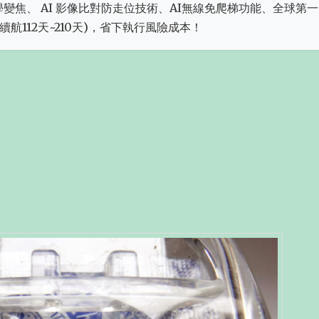
:三倍光學變焦、 AI 影像比對防走位技術、AI無線免爬梯功能、全球第
航112天~210天)，省下執行風險成本！