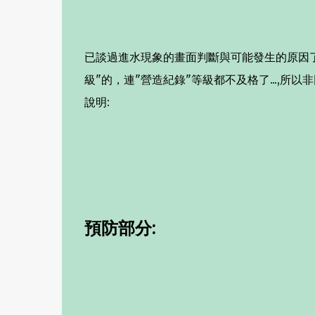
已談過進水現象的畫面判斷與可能發生的原因了
級"的，連"營造紀錄"等級都不及格了...,所
說明:
預防部分: