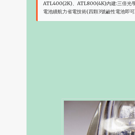
ATL400(2K)、ATL800(4K)內建
電池續航力省電技術(四顆3號鹼性電池即可續