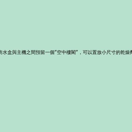
在防水盒與主機之間預留一個"空中樓閣"，可以置放小尺寸的乾燥劑