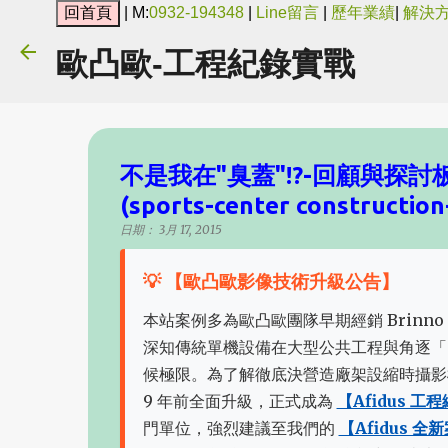
| M:
0932-194348
|
Line留言
|
歷年業績
|
解決
歐凸歐-工程紀錄實戰
不是我在"臭蓋"!?-回顧與探
(sports-center construction
日期：
3月 17, 2015
💡 【歐凸歐影像技術升級公告】
本站案例多為歐凸歐團隊早期經銷 Brinno 
深知傳統單機設備在大型公共工程與角逐「
候極限。為了解徹底決營造廠架設縮時攝影
9 年前全面升級，正式成為
【Afidus 
門單位，強烈建議至我們的
【Afidus 