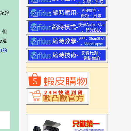
片紀錄
，但
台還
山的