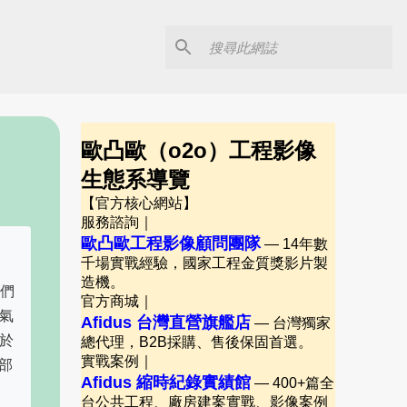
歐凸歐（o2o）工程影像
生態系導覽
【官方核心網站】
服務諮詢｜
歐凸歐工程影像顧問團隊
— 14年數
千場實戰經驗，國家工程金質獎影片製
造機。
我們
官方商城｜
氣
Afidus 台灣直營旗艦店
— 台灣獨家
於
總代理，B2B採購、售後保固首選。
實戰案例｜
部
Afidus 縮時紀錄實績館
— 400+篇全
台公共工程、廠房建案實戰、影像案例