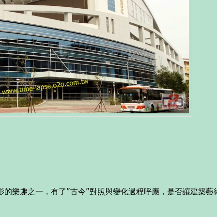
程縮時攝影的樂趣之一，有了"古今"對照與變化過程呼應，是否讓建築藝