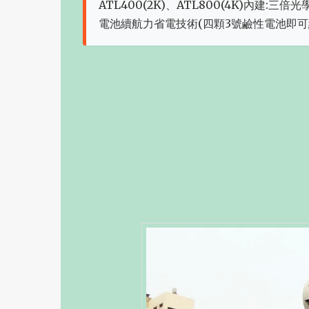
ATL400(2K)、ATL800(4K)內建
電池續航力省電技術(四顆3號鹼性電池即可續