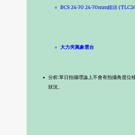
BCS 24-70 24-70mm鏡頭 (TLC2
大力夾萬象雲台
分析:單日拍攝理論上不會有拍攝角度位
狀況。