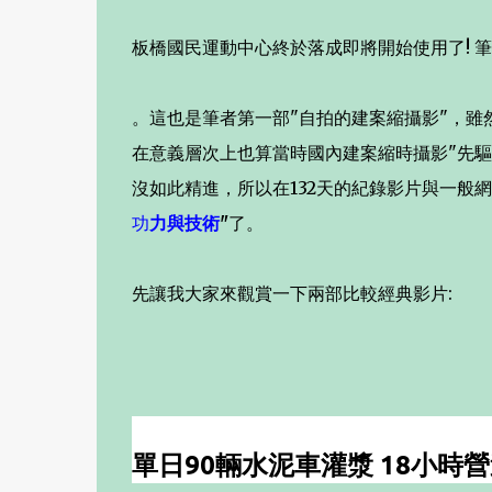
板橋國民運動中心終於落成即將開始使用了! 
。這也是筆者第一部"自拍的建案縮攝影"，雖
在意義層次上也算當時國內建案縮時攝影"先
沒如此精進，所以在132天的紀錄影片與一般
功
力與技術
"
了。
先讓我大家來觀賞一下兩部比較經典影片:
單日90輛水泥車灌漿 18小時