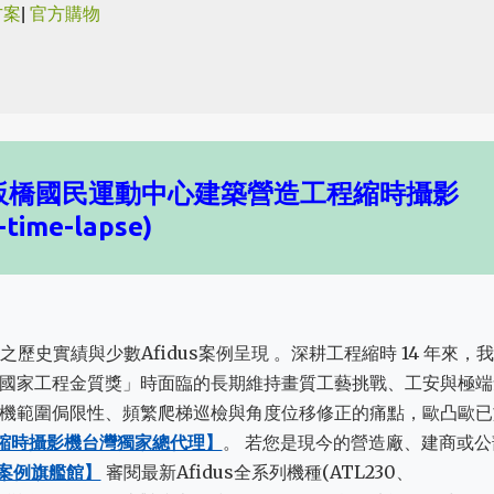
方案
|
官方購物
跳到主要內容
討板橋國民運動中心建築營造工程縮時攝影
-time-lapse)
之歷史實績與少數Afidus案例呈現 。深耕工程縮時 14 年來，
國家工程金質獎」時面臨的長期維持畫質工藝挑戰、工安與極端
機範圍侷限性、頻繁爬梯巡檢與角度位移修正的痛點，歐凸歐已
工程縮時攝影機台灣獨家總代理】
。 若您是現今的營造廠、建商或公
全新案例旗艦館】
審閱最新Afidus全系列機種(ATL230、