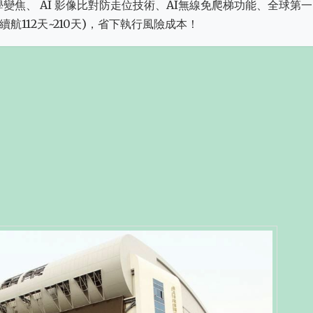
:三倍光學變焦、 AI 影像比對防走位技術、AI無線免爬梯功能、全球第
航112天~210天)，省下執行風險成本！