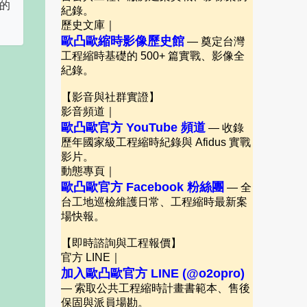
一的
紀錄。
歷史文庫｜
歐凸歐縮時影像歷史館
— 奠定台灣
工程縮時基礎的 500+ 篇實戰、影像全
紀錄。
【影音與社群實證】
影音頻道｜
歐凸歐官方 YouTube 頻道
— 收錄
歷年國家級工程縮時紀錄與 Afidus 實戰
影片。
動態專頁｜
歐凸歐官方 Facebook 粉絲團
— 全
台工地巡檢維護日常、工程縮時最新案
場快報。
【即時諮詢與工程報價】
官方 LINE｜
加入歐凸歐官方 LINE (@o2opro)
— 索取公共工程縮時計畫書範本、售後
保固與派員場勘。