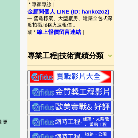
* 專家專線｜
金顧問個人 LINE (ID: hanko2o2)
— 營造標案、大型廠房、建築全包式深
度拍攝服務火速報價 。
線上報價留言連結
或 *
｜
專業工程|技術實績分類
術更