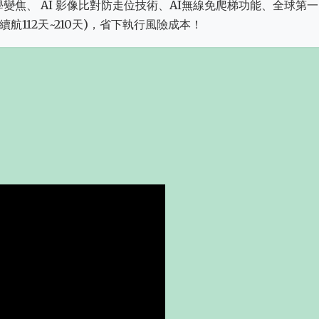
:三倍光學變焦、 AI 影像比對防走位技術、AI無線免爬梯功能、全球第
航112天~210天)，省下執行風險成本！