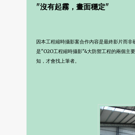
"沒有起霧，畫面穩定"
因本工程縮時攝影案合作內容是最終影片而非硬
是"O2O工程縮時攝影"4大防禦工程的兩個主
知，才會找上筆者。