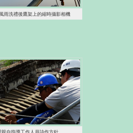
風雨洗禮後鷹架上的縮時攝影相機
理親自指導工作人員詩作方針