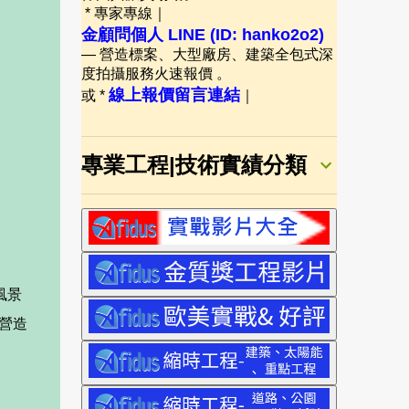
* 專家專線｜
金顧問個人 LINE (ID: hanko2o2)
— 營造標案、大型廠房、建築全包式深
度拍攝服務火速報價 。
線上報價留言連結
或 *
｜
專業工程|技術實績分類
風景
營造