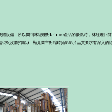
體設備，所以問到林經理對brinno產品的優點時，林經理回
要訴求(沒套招喔..)，顯見業主對縮時攝影影片品質要求有深入的