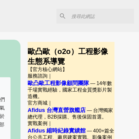
歐凸歐（o2o）工程影像
生態系導覽
【官方核心網站】
服務諮詢｜
歐凸歐工程影像顧問團隊
— 14年數
千場實戰經驗，國家工程金質獎影片製
造機。
我們
官方商城｜
氣
Afidus 台灣直營旗艦店
— 台灣獨家
於
總代理，B2B採購、售後保固首選。
實戰案例｜
部
Afidus 縮時紀錄實績館
— 400+篇全
台公共工程、廠房建案實戰、影像案例