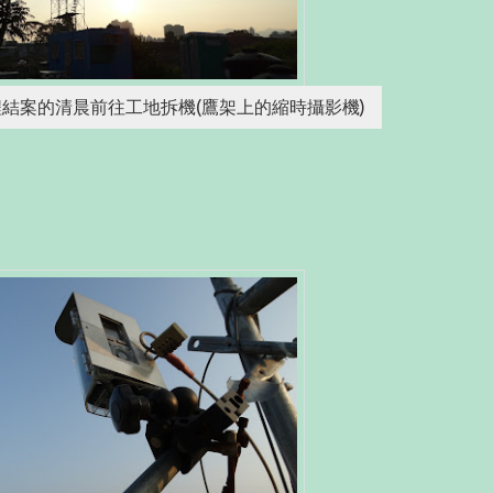
結案的清晨前往工地拆機(鷹架上的縮時攝影機)