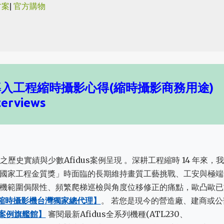
方案
|
官方購物
跳到主要內容
導入工程縮時攝影心得(縮時攝影商務用途)
terviews
之歷史實績與少數Afidus案例呈現 。深耕工程縮時 14 年來，
國家工程金質獎」時面臨的長期維持畫質工藝挑戰、工安與極端
機範圍侷限性、頻繁爬梯巡檢與角度位移修正的痛點，歐凸歐已
工程縮時攝影機台灣獨家總代理】
。 若您是現今的營造廠、建商或公
全新案例旗艦館】
審閱最新Afidus全系列機種(ATL230、