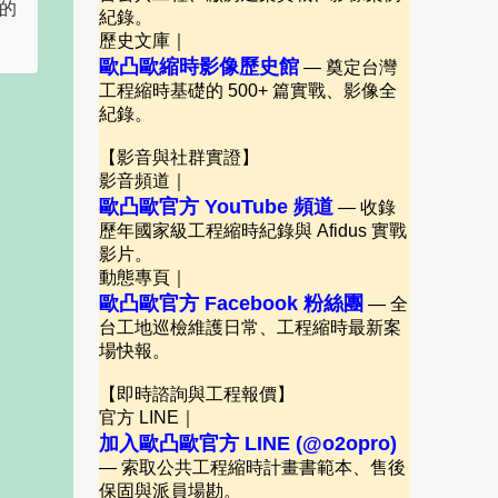
一的
紀錄。
歷史文庫｜
歐凸歐縮時影像歷史館
— 奠定台灣
工程縮時基礎的 500+ 篇實戰、影像全
紀錄。
【影音與社群實證】
影音頻道｜
歐凸歐官方 YouTube 頻道
— 收錄
歷年國家級工程縮時紀錄與 Afidus 實戰
影片。
動態專頁｜
歐凸歐官方 Facebook 粉絲團
— 全
台工地巡檢維護日常、工程縮時最新案
場快報。
【即時諮詢與工程報價】
官方 LINE｜
加入歐凸歐官方 LINE (@o2opro)
— 索取公共工程縮時計畫書範本、售後
保固與派員場勘。