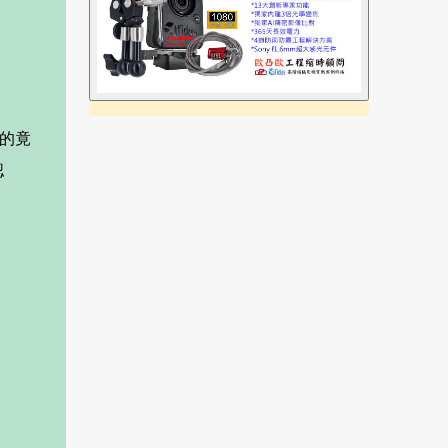
答的竟
認