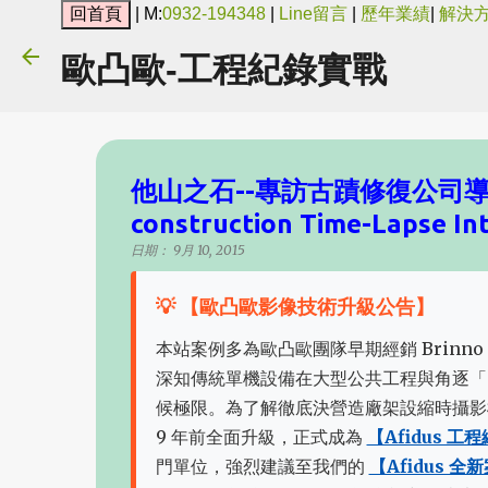
| M:
0932-194348
|
Line留言
|
歷年業績
|
解決
歐凸歐-工程紀錄實戰
他山之石--專訪古蹟修復公司
construction Time-Lapse In
日期：
9月 10, 2015
💡 【歐凸歐影像技術升級公告】
本站案例多為歐凸歐團隊早期經銷 Brinno 
深知傳統單機設備在大型公共工程與角逐「
候極限。為了解徹底決營造廠架設縮時攝影
9 年前全面升級，正式成為
【Afidus 
門單位，強烈建議至我們的
【Afidus 