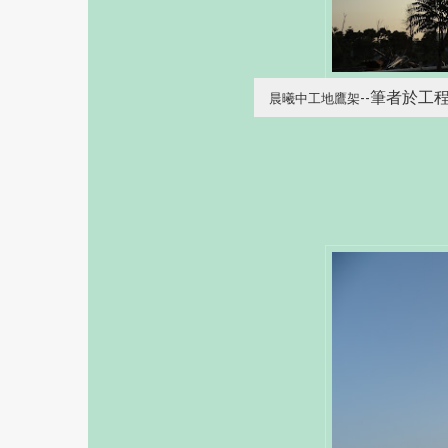
筆者於工程
晨曦中工地鷹架--