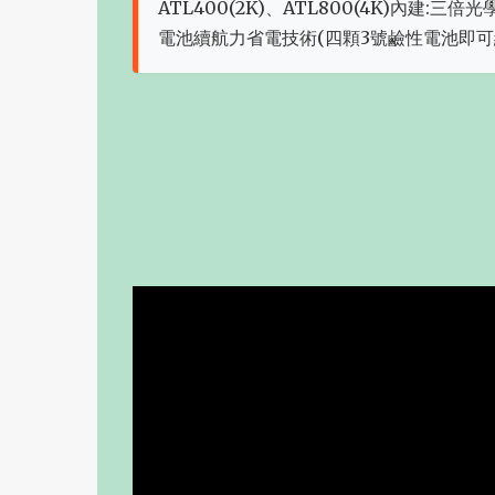
ATL400(2K)、ATL800(4K)內建
電池續航力省電技術(四顆3號鹼性電池即可續