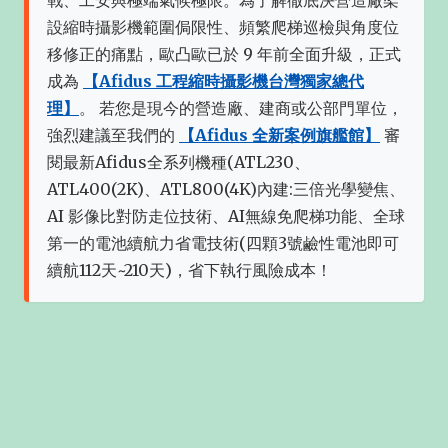
戰、工安與極端氣候極限。為了解徹底決營造廠架
設縮時攝影機範圍侷限性、頻繁爬梯巡檢與角度位
移修正的痛點，歐凸歐已於 9 年前全面升級，正式
成為
【Afidus 工程縮時攝影機台灣獨家總代
理】
。 若您是現今的營造廠、建商或公部門單位，
強烈建議至我們的
【Afidus 全新案例旗艦館】
審
閱最新Afidus全系列機種(ATL230、
ATL400(2K)、ATL800(4K)內建:三倍光學變焦、
AI 影像比對防走位技術、AI無線免爬梯功能、全球
第一的電池續航力省電技術(四顆3號鹼性電池即可
續航112天~210天)，省下執行風險成本！