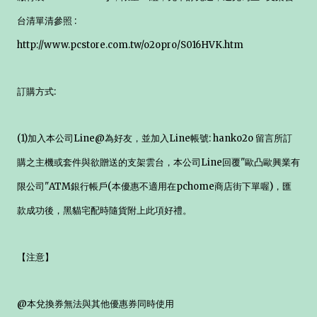
台清單清參照 :
http://www.pcstore.com.tw/o2opro/S016HVK.htm
訂購方式:
(1)加入本公司Line@為好友，並加入Line帳號: hanko2o 留言所訂
購之主機或套件與欲贈送的支架雲台，本公司Line回覆"歐凸歐興業有
限公司"ATM銀行帳戶(本優惠不適用在pchome商店街下單喔)，匯
款成功後，黑貓宅配時隨貨附上此項好禮。
【注意】
@本兌換券無法與其他優惠券同時使用