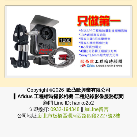
Copyright ©
2026
歐凸歐興業有限公司
▍Afidus 工程縮時攝影相機-工程紀錄影像服務顧問
顧問 Line ID: hanko2o2
立即撥打:
0932-194348
||
加Line留言
公司地址:
新北市板橋區環河西路四段2227號2樓