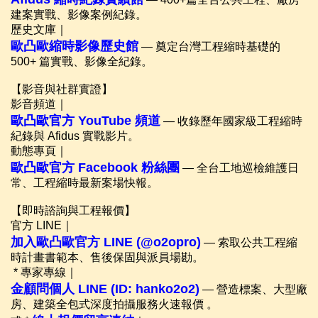
建案實戰、影像案例紀錄。
歷史文庫｜
歐凸歐縮時影像歷史館
— 奠定台灣工程縮時基礎的
500+ 篇實戰、影像全紀錄。
【影音與社群實證】
影音頻道｜
歐凸歐官方 YouTube 頻道
— 收錄歷年國家級工程縮時
紀錄與 Afidus 實戰影片。
動態專頁｜
歐凸歐官方 Facebook 粉絲團
— 全台工地巡檢維護日
常、工程縮時最新案場快報。
【即時諮詢與工程報價】
官方 LINE｜
加入歐凸歐官方 LINE (@o2opro)
— 索取公共工程縮
時計畫書範本、售後保固與派員場勘。
* 專家專線｜
金顧問個人 LINE (ID: hanko2o2)
— 營造標案、大型廠
房、建築全包式深度拍攝服務火速報價 。