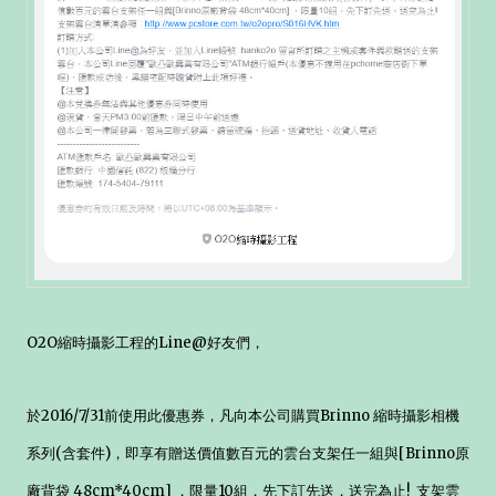
O2O縮時攝影工程的Line@好友們，
於2016/7/31前使用此優惠券，凡向本公司購買Brinno 縮時攝影相機
系列(含套件)，即享有贈送價值數百元的雲台支架任一組與[Brinno原
廠背袋 48cm*40cm] ，限量10組，先下訂先送，送完為止! 支架雲