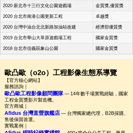
2020 新北市十三行文化公園遊戲場
金質獎,優質獎
2020 台北市南港公園更新工程
卓越獎
2020 台灣中油台北北新路加油站改建
經濟部優質獎
2019 台北市華山大草原遊戲場工程
國家金質獎
2018 台北市信義區象山公園
國家金質獎
歐凸歐（o2o）工程影像生態系導覽
【官方核心網站】
服務諮詢｜
歐凸歐工程影像顧問團隊
— 14年數千場實戰經驗，國家
工程金質獎影片製造機。
官方商城｜
Afidus 台灣直營旗艦店
— 台灣獨家總代理，B2B採購、
售後保固首選。
實戰案例｜
Afidus 縮時紀錄實績館
— 400+篇全台公共工程、廠房