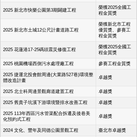
榮獲2025全國工
2025 新北市快樂公園第3期闢建工程
程金質獎
榮獲新北市工程
2025 新北市土城12公尺計畫道路工程
優質獎、參賽工
程金質獎
榮獲2025全國工
2025 花蓮港17-25碼頭震災修復工程
程金質獎
2025 桃園機場西側污水處理廠工程
參賽工程金質獎
2025 捷運北投會館周邊(大業路527巷)環境整
卓越獎
體改造計畫
2025 北士科周邊景觀廊道建置工程
卓越獎
2025 舊貴子坑溪下游環境暨排水改善工程
卓越獎
2025 113年西區污水管渠配合拆遷及後巷美
卓越獎
化預約式工程
2024 文化、豐年及同德公園景觀工程
臺北市卓越獎