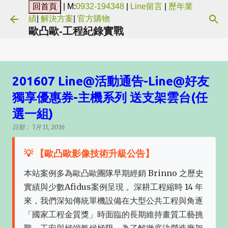
| M:
0932-194348
|
Line留言
|
歷年業
跳到主要內容
績
|
解決方案
|
官方購物
歐凸歐-工程紀錄實戰
201607 Line@活動通告-Line@好友
獨享優惠券-主機系列 送支架雲台(任
選一組)
日期：
7月 11, 2016
💡 【歐凸歐影像技術升級公告】
本站案例多為歐凸歐團隊早期經銷 Brinno 之歷史
實績與少數Afidus案例呈現 。深耕工程縮時 14 年
來，我們深知傳統單機設備在大型公共工程與角逐
「國家工程金質獎」時面臨的長期維持畫質工藝挑