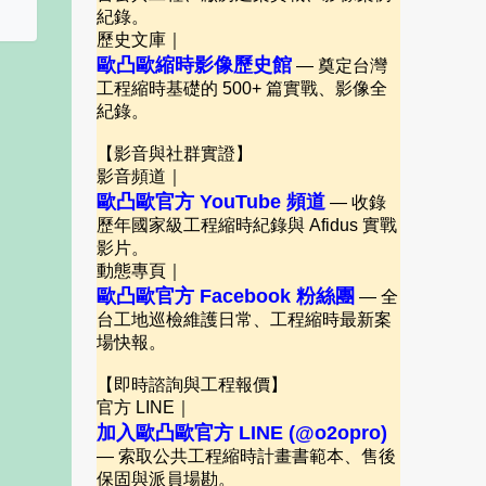
紀錄。
歷史文庫｜
歐凸歐縮時影像歷史館
— 奠定台灣
工程縮時基礎的 500+ 篇實戰、影像全
紀錄。
【影音與社群實證】
影音頻道｜
歐凸歐官方 YouTube 頻道
— 收錄
歷年國家級工程縮時紀錄與 Afidus 實戰
影片。
動態專頁｜
歐凸歐官方 Facebook 粉絲團
— 全
台工地巡檢維護日常、工程縮時最新案
場快報。
【即時諮詢與工程報價】
官方 LINE｜
加入歐凸歐官方 LINE (@o2opro)
— 索取公共工程縮時計畫書範本、售後
保固與派員場勘。