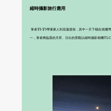
縮時攝影旅行應用
筆者7/1-7/3帶著家人到花蓮渡假，其中一天下榻在
一，筆者將臨晨的月昇、日出的景觀以縮時攝影相機TLC2