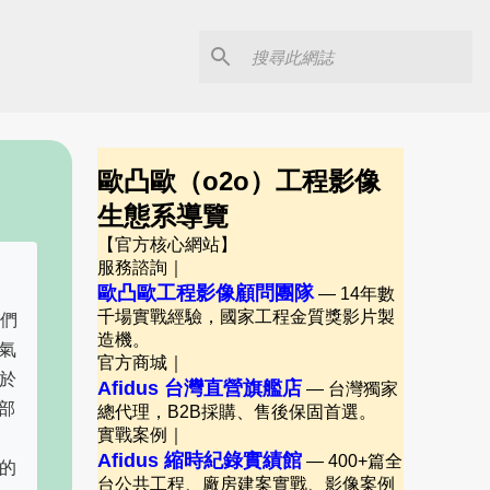
歐凸歐（o2o）工程影像
生態系導覽
【官方核心網站】
服務諮詢｜
歐凸歐工程影像顧問團隊
— 14年數
千場實戰經驗，國家工程金質獎影片製
我們
造機。
氣
官方商城｜
於
Afidus 台灣直營旗艦店
— 台灣獨家
部
總代理，B2B採購、售後保固首選。
實戰案例｜
Afidus 縮時紀錄實績館
— 400+篇全
一的
台公共工程、廠房建案實戰、影像案例