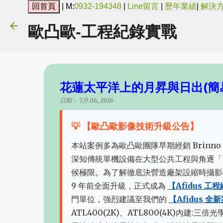
| M:
0932-194348
|
Line留言
|
歷年業績
|
解決
歐凸歐-工程紀錄實戰
花蓮太平洋上的月昇與日出(簡
日期：
7月 06, 2016
💡 【歐凸歐影像技術升級公告】
本站案例多為歐凸歐團隊早期經銷 Brinno 
深知傳統單機設備在大型公共工程與角逐「
候極限。為了解徹底決營造廠架設縮時攝影
9 年前全面升級，正式成為
【Afidus 
門單位，強烈建議至我們的
【Afidus 
ATL400(2K)、ATL800(4K)內建