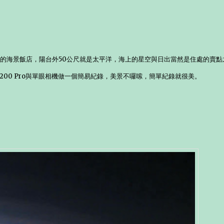
洄瀾灣的海景飯店，陽台外50公尺就是太平洋，海上的星空與日出當然是住處的賣點
00 Pro與單眼相機做一個簡易紀錄，美景不囉嗦，簡單紀錄就很美。