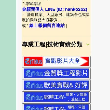
* 專家專線｜
金顧問個人 LINE (ID: hanko2o2)
— 營造標案、大型廠房、建築全包式深
度拍攝服務火速報價 。
線上報價留言連結
或 *
｜
專業工程|技術實績分類