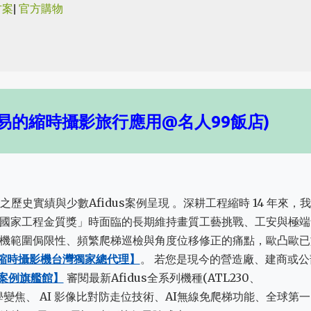
方案
|
官方購物
跳到主要內容
易的縮時攝影旅行應用@名人99飯店)
之歷史實績與少數Afidus案例呈現 。深耕工程縮時 14 年來，
國家工程金質獎」時面臨的長期維持畫質工藝挑戰、工安與極端
機範圍侷限性、頻繁爬梯巡檢與角度位移修正的痛點，歐凸歐已
工程縮時攝影機台灣獨家總代理】
。 若您是現今的營造廠、建商或公
全新案例旗艦館】
審閱最新Afidus全系列機種(ATL230、
:三倍光學變焦、 AI 影像比對防走位技術、AI無線免爬梯功能、全球第