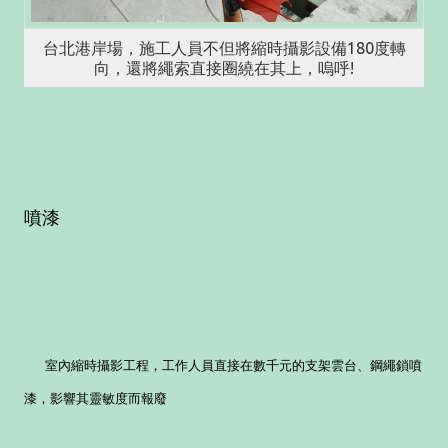
台北港岸場，施工人員不但將縮時攝影設備180度轉
向，還將繩索直接圈繞在其上，嗚呼!
噴漆
室內縮時攝影工程，工作人員直接在數千元的支架雲台、鋼繩鎖噴
漆，影響其靈敏度而報廢