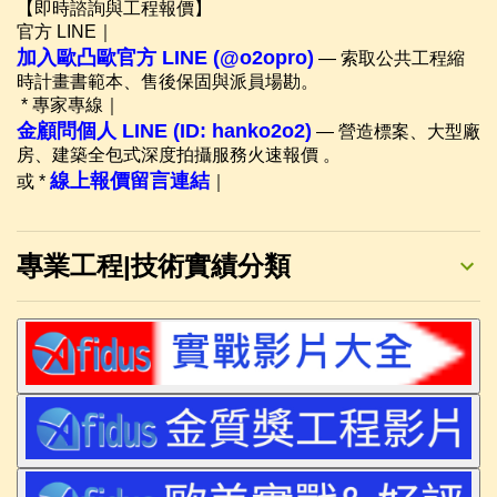
【即時諮詢與工程報價】
官方 LINE｜
加入歐凸歐官方 LINE (@o2opro)
— 索取公共工程縮
時計畫書範本、售後保固與派員場勘。
* 專家專線｜
金顧問個人 LINE (ID: hanko2o2)
— 營造標案、大型廠
房、建築全包式深度拍攝服務火速報價 。
線上報價留言連結
或 *
｜
專業工程|技術實績分類