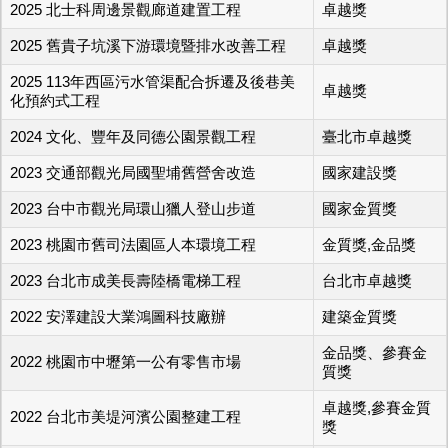
2025 北士科周邊景觀廊道建置工程
卓越獎
2025 舊貴子坑溪下游環境暨排水改善工程
卓越獎
2025 113年西區污水管渠配合拆遷及後巷美
卓越獎
化預約式工程
2024 文化、豐年及同德公園景觀工程
臺北市卓越獎
2023 交通部觀光局國聖埔舊營舍改造
國家建設獎
2023 台中市觀光局環山獵人登山步道
國家金質獎
2023 桃園市舊司法園區人本環境工程
金質獎,金品獎
2023 台北市成美長壽陸橋電梯工程
台北市卓越獎
2022 安澤建設大業鴻圖科技廠辦
建築金質獎
金品獎、參賽金
2022 桃園市中壢第一公有零售市場
質獎
卓越獎,參賽金質
2022 台北市美堤河濱公園整建工程
獎