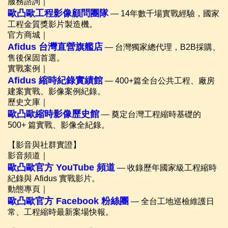
服務諮詢｜
歐凸歐工程影像顧問團隊
— 14年數千場實戰經驗，國家
工程金質獎影片製造機。
官方商城｜
Afidus 台灣直營旗艦店
— 台灣獨家總代理，B2B採購、
售後保固首選。
實戰案例｜
Afidus 縮時紀錄實績館
— 400+篇全台公共工程、廠房
建案實戰、影像案例紀錄。
歷史文庫｜
歐凸歐縮時影像歷史館
— 奠定台灣工程縮時基礎的
500+ 篇實戰、影像全紀錄。
【影音與社群實證】
影音頻道｜
歐凸歐官方 YouTube 頻道
— 收錄歷年國家級工程縮時
紀錄與 Afidus 實戰影片。
動態專頁｜
歐凸歐官方 Facebook 粉絲團
— 全台工地巡檢維護日
常、工程縮時最新案場快報。