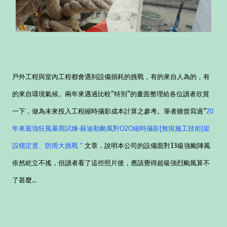
戶外工程與室內工程都會遇到設備損耗的挑戰，有的來自人為的，有
的來自環境氣候
。兩年來遇過比較"特別"的畫面整理給各位讀者欣賞
一下，做為未來投入工程縮時攝影成本計算之參考。筆者雖曾寫過
"
20
年來最強狂風暴雨試煉-蘇迪勒颱風對O2O縮時攝影[無痕施工技術]架
文章，說明本公司的設備面對13級強颱陣風
設穩定度、防雨大挑戰
"
依然屹立不搖，但讀者看了這些照片後，應該覺得超級強烈颱風算不
了甚麼...