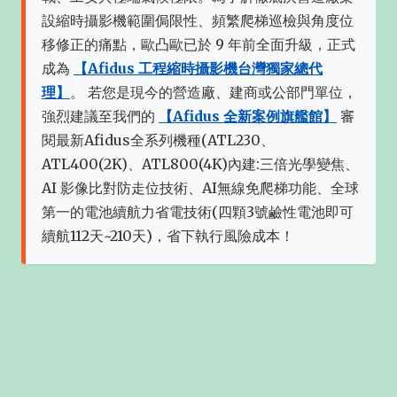
設縮時攝影機範圍侷限性、頻繁爬梯巡檢與角度位
移修正的痛點，歐凸歐已於 9 年前全面升級，正式
成為
【Afidus 工程縮時攝影機台灣獨家總代
理】
。 若您是現今的營造廠、建商或公部門單位，
強烈建議至我們的
【Afidus 全新案例旗艦館】
審
閱最新Afidus全系列機種(ATL230、
ATL400(2K)、ATL800(4K)內建:三倍光學變焦、
AI 影像比對防走位技術、AI無線免爬梯功能、全球
第一的電池續航力省電技術(四顆3號鹼性電池即可
續航112天~210天)，省下執行風險成本！