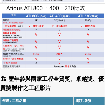
🏗 歷年參與國家工程金質獎、卓越獎、優
質獎製作之工程影片
年度 / 工程名稱
獎項 /參賽