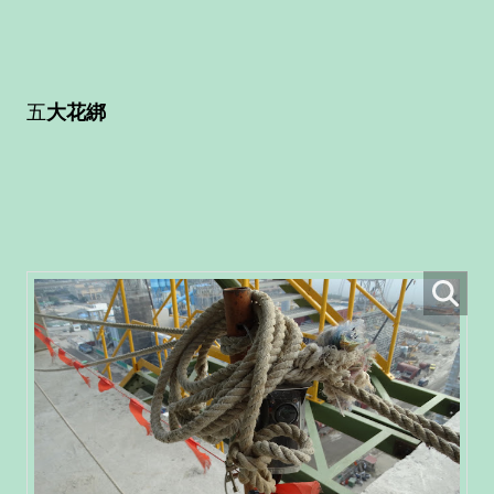
五
大
花綁