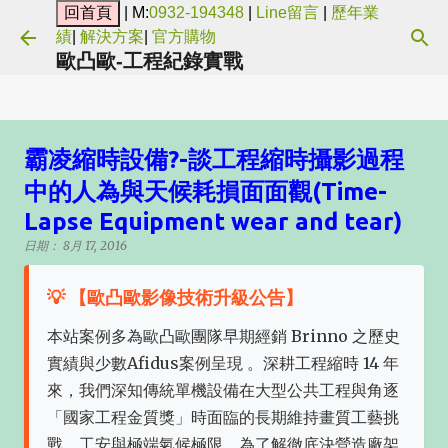
| M:
0932-194348
|
Line留言
|
歷年業
跳到主要內容
績
|
解決方案
|
官方購物
歐凸歐-工程紀錄實戰
霸凌縮時設備?-談工程縮時攝影過程
中的人為與天候耗損面面觀(Time-
Lapse Equipment wear and tear)
日期：
8月 17, 2016
💡 【歐凸歐影像技術升級公告】
本站案例多為歐凸歐團隊早期經銷 Brinno 之歷史
實績與少數Afidus案例呈現 。深耕工程縮時 14 年
來，我們深知傳統單機設備在大型公共工程與角逐
「國家工程金質獎」時面臨的長期維持畫質工藝挑
戰、工安與極端氣候極限。為了解徹底決營造廠架