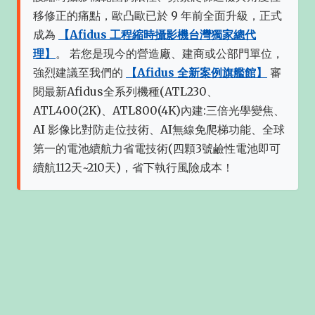
移修正的痛點，歐凸歐已於 9 年前全面升級，正式
成為
【Afidus 工程縮時攝影機台灣獨家總代
理】
。 若您是現今的營造廠、建商或公部門單位，
強烈建議至我們的
【Afidus 全新案例旗艦館】
審
閱最新Afidus全系列機種(ATL230、
ATL400(2K)、ATL800(4K)內建:三倍光學變焦、
AI 影像比對防走位技術、AI無線免爬梯功能、全球
第一的電池續航力省電技術(四顆3號鹼性電池即可
續航112天~210天)，省下執行風險成本！