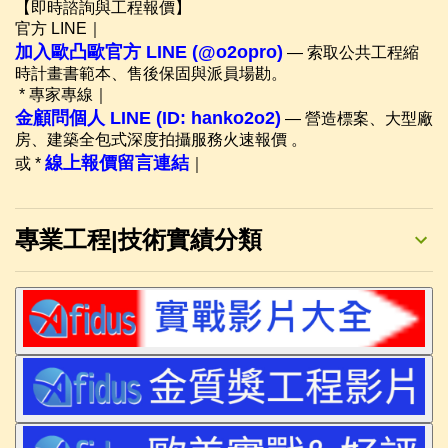
【即時諮詢與工程報價】
官方 LINE｜
加入歐凸歐官方 LINE (@o2opro)
— 索取公共工程縮
時計畫書範本、售後保固與派員場勘。
* 專家專線｜
金顧問個人 LINE (ID: hanko2o2)
— 營造標案、大型廠
房、建築全包式深度拍攝服務火速報價 。
線上報價留言連結
或 *
｜
專業工程|技術實績分類