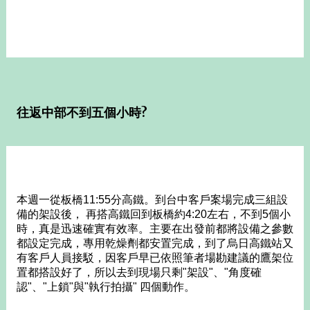
往返中部不到五個小時?
本週一從板橋11:55分高鐵。到台中客戶案場完成三組設
備的架設後， 再搭高鐵回到板橋約4:20左右，不到5個小
時，真是迅速確實有效率。主要在出發前都將設備之參數
都設定完成，專用乾燥劑都安置完成，到了烏日高鐵站又
有客戶人員接駁，因客戶早已依照筆者場勘建議的鷹架位
置都搭設好了，所以去到現場只剩"架設"、"角度確
認"、"上鎖"與"執行拍攝" 四個動作。