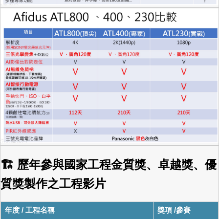
🏗 歷年參與國家工程金質獎、卓越獎、優
質獎製作之工程影片
年度 / 工程名稱
獎項 /參賽