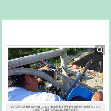
客戶工程人員透過放大鏡在TLC200 Pro的視窗上觀看筆者校調後的拍攝角度，尤其
在逆光下，透過[遮罩放大鏡]是絕對必要的.