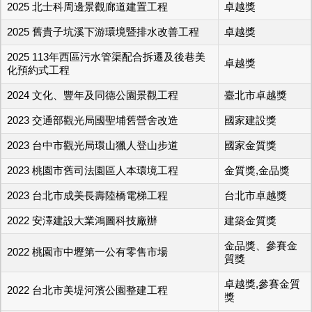
2025 北士科周邊景觀廊道建置工程
卓越獎
2025 舊貴子坑溪下游環境暨排水改善工程
卓越獎
2025 113年西區污水管渠配合拆遷及後巷美
卓越獎
化預約式工程
2024 文化、豐年及同德公園景觀工程
臺北市卓越獎
2023 交通部觀光局國聖埔舊營舍改造
國家建設獎
2023 台中市觀光局環山獵人登山步道
國家金質獎
2023 桃園市舊司法園區人本環境工程
金質獎,金品獎
2023 台北市成美長壽陸橋電梯工程
台北市卓越獎
2022 安澤建設大業鴻圖科技廠辦
建築金質獎
金品獎、參賽金
2022 桃園市中壢第一公有零售市場
質獎
卓越獎,參賽金質
2022 台北市美堤河濱公園整建工程
獎