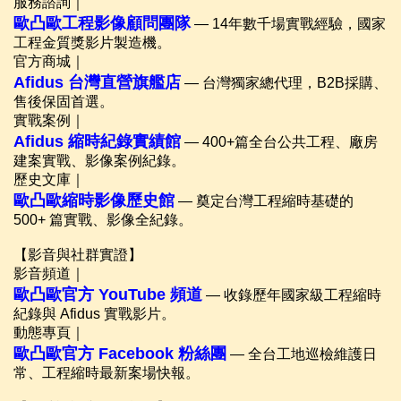
服務諮詢｜
歐凸歐工程影像顧問團隊
— 14年數千場實戰經驗，國家
工程金質獎影片製造機。
官方商城｜
Afidus 台灣直營旗艦店
— 台灣獨家總代理，B2B採購、
售後保固首選。
實戰案例｜
Afidus 縮時紀錄實績館
— 400+篇全台公共工程、廠房
建案實戰、影像案例紀錄。
歷史文庫｜
歐凸歐縮時影像歷史館
— 奠定台灣工程縮時基礎的
500+ 篇實戰、影像全紀錄。
【影音與社群實證】
影音頻道｜
歐凸歐官方 YouTube 頻道
— 收錄歷年國家級工程縮時
紀錄與 Afidus 實戰影片。
動態專頁｜
歐凸歐官方 Facebook 粉絲團
— 全台工地巡檢維護日
常、工程縮時最新案場快報。