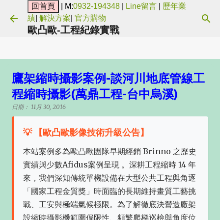
| M:
0932-194348
|
Line留言
|
歷年業
跳到主要內容
績
|
解決方案
|
官方購物
歐凸歐-工程紀錄實戰
鷹架縮時攝影案例-談河川地底管線工
程縮時攝影(萬鼎工程-台中烏溪)
日期：
11月 30, 2016
💡 【歐凸歐影像技術升級公告】
本站案例多為歐凸歐團隊早期經銷 Brinno 之歷史
實績與少數Afidus案例呈現 。深耕工程縮時 14 年
來，我們深知傳統單機設備在大型公共工程與角逐
「國家工程金質獎」時面臨的長期維持畫質工藝挑
戰、工安與極端氣候極限。為了解徹底決營造廠架
設縮時攝影機範圍侷限性、頻繁爬梯巡檢與角度位