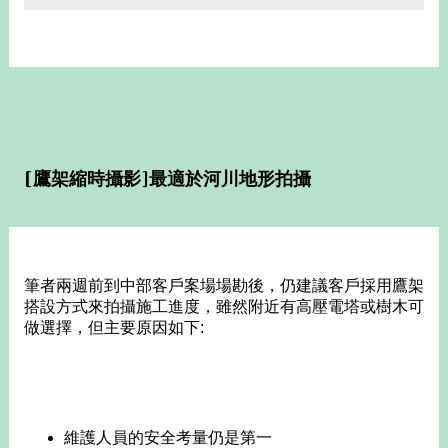
[鷹架縮時攝影]最適於河川地形拍攝
筆者兩週前到中部客戶案場場勘後，仍建議客戶採用鷹架
搭設方式來拍攝施工進度，雖然附近有高壓電塔或樹木可
做選擇，但主要原因如下:
維護人員的安全考量仍是第一