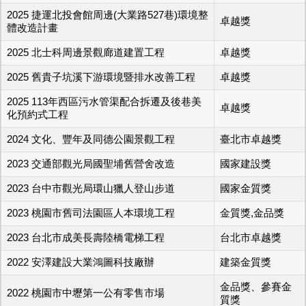
2025 捷運北投會館周邊(大業路527巷)環境整
卓越獎
體改造計畫
2025 北士科周邊景觀廊道建置工程
卓越獎
2025 舊貴子坑溪下游環境暨排水改善工程
卓越獎
2025 113年西區污水管渠配合拆遷及後巷美
卓越獎
化預約式工程
2024 文化、豐年及同德公園景觀工程
臺北市卓越獎
2023 交通部觀光局國聖埔舊營舍改造
國家建設獎
2023 台中市觀光局環山獵人登山步道
國家金質獎
2023 桃園市舊司法園區人本環境工程
金質獎,金品獎
2023 台北市成美長壽陸橋電梯工程
台北市卓越獎
2022 安澤建設大業鴻圖科技廠辦
建築金質獎
金品獎、參賽金
2022 桃園市中壢第一公有零售市場
質獎