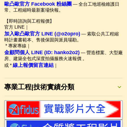
歐凸歐官方 Facebook 粉絲團
— 全台工地巡檢維護日
常、工程縮時最新案場快報。
【即時諮詢與工程報價】
官方 LINE｜
加入歐凸歐官方 LINE (@o2opro)
— 索取公共工程縮
時計畫書範本、售後保固與派員場勘。
* 專家專線｜
金顧問個人 LINE (ID: hanko2o2)
— 營造標案、大型廠
房、建築全包式深度拍攝服務火速報價 。
線上報價留言連結
或 *
｜
專業工程|技術實績分類