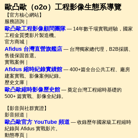
歐凸歐（o2o）工程影像生態系導覽
【官方核心網站】
服務諮詢｜
歐凸歐工程影像顧問團隊
— 14年數千場實戰經驗，國家
工程金質獎影片製造機。
官方商城｜
Afidus 台灣直營旗艦店
— 台灣獨家總代理，B2B採購、
售後保固首選。
實戰案例｜
Afidus 縮時紀錄實績館
— 400+篇全台公共工程、廠房
建案實戰、影像案例紀錄。
歷史文庫｜
歐凸歐縮時影像歷史館
— 奠定台灣工程縮時基礎的
500+ 篇實戰、影像全紀錄。
【影音與社群實證】
影音頻道｜
歐凸歐官方 YouTube 頻道
— 收錄歷年國家級工程縮時
紀錄與 Afidus 實戰影片。
動態專頁｜