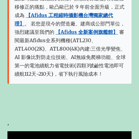
移修正的痛點，歐凸歐已於 9 年前全面升級，正式
成為
【Afidus 工程縮時攝影機台灣獨家總代
理】
。 若您是現今的營造廠、建商或公部門單位，
強烈建議至我們的
【Afidus 全新案例旗艦館】
審
閱最新Afidus全系列機種(ATL230、
ATL400(2K)、ATL800(4K)內建:三倍光學變焦、
AI 影像比對防走位技術、AI無線免爬梯功能、全球
第一的電池續航力省電技術(四顆3號鹼性電池即可
續航112天~210天)，省下執行風險成本！
'