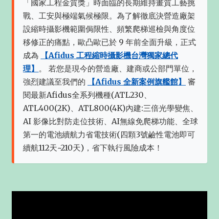
「國家工程金質獎」時面臨的長期維持畫質工藝挑
戰、工安與極端氣候極限。為了解徹底決營造廠架
設縮時攝影機範圍侷限性、頻繁爬梯巡檢與角度位
移修正的痛點，歐凸歐已於 9 年前全面升級，正式
成為
【Afidus 工程縮時攝影機台灣獨家總代
理】
。 若您是現今的營造廠、建商或公部門單位，
強烈建議至我們的
【Afidus 全新案例旗艦館】
審
閱最新Afidus全系列機種(ATL230、
ATL400(2K)、ATL800(4K)內建:三倍光學變焦、
AI 影像比對防走位技術、AI無線免爬梯功能、全球
第一的電池續航力省電技術(四顆3號鹼性電池即可
續航112天~210天)，省下執行風險成本！