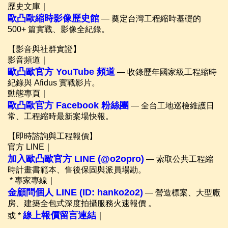
歷史文庫｜
歐凸歐縮時影像歷史館
— 奠定台灣工程縮時基礎的
500+ 篇實戰、影像全紀錄。
【影音與社群實證】
影音頻道｜
歐凸歐官方 YouTube 頻道
— 收錄歷年國家級工程縮時
紀錄與 Afidus 實戰影片。
動態專頁｜
歐凸歐官方 Facebook 粉絲團
— 全台工地巡檢維護日
常、工程縮時最新案場快報。
【即時諮詢與工程報價】
官方 LINE｜
加入歐凸歐官方 LINE (@o2opro)
— 索取公共工程縮
時計畫書範本、售後保固與派員場勘。
* 專家專線｜
金顧問個人 LINE (ID: hanko2o2)
— 營造標案、大型廠
房、建築全包式深度拍攝服務火速報價 。
線上報價留言連結
或 *
｜