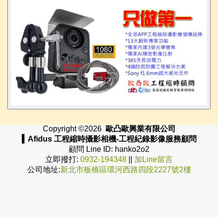
Copyright ©
2026
歐凸歐興業有限公司
▍Afidus 工程縮時攝影相機-工程紀錄影像服務顧問
顧問 Line ID: hanko2o2
立即撥打:
0932-194348
||
加Line留言
公司地址:
新北市板橋區環河西路四段2227號2樓