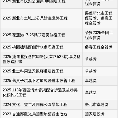
2025 新北市快樂公園第3期闢建工程
程金質獎
榮獲新北市工程
2025 新北市土城12公尺計畫道路工程
優質獎、參賽工
程金質獎
榮獲2025全國工
2025 花蓮港17-25碼頭震災修復工程
程金質獎
2025 桃園機場西側污水處理廠工程
參賽工程金質獎
2025 捷運北投會館周邊(大業路527巷)環境整
卓越獎
體改造計畫
2025 北士科周邊景觀廊道建置工程
卓越獎
2025 舊貴子坑溪下游環境暨排水改善工程
卓越獎
2025 113年西區污水管渠配合拆遷及後巷美
卓越獎
化預約式工程
2024 文化、豐年及同德公園景觀工程
臺北市卓越獎
2023 交通部觀光局國聖埔舊營舍改造
國家建設獎