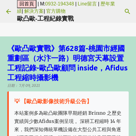
| M:
0932-194348
|
Line留言
|
歷年業
跳到主要內容
績
|
解決方案
|
官方購物
歐凸歐-工程紀錄實戰
《歐凸歐實戰》第628篇-桃園市經國
重劃區（水汴一路）明德宮天幕設置
工程記錄-歐凸歐顧問 inside，Afidus
工程縮時攝影機
日期：
7月 09, 2021
💡 【歐凸歐影像技術升級公告】
本站案例多為歐凸歐團隊早期經銷 Brinno 之歷史
實績與少數Afidus案例呈現 。深耕工程縮時 14 年
來，我們深知傳統單機設備在大型公共工程與角逐