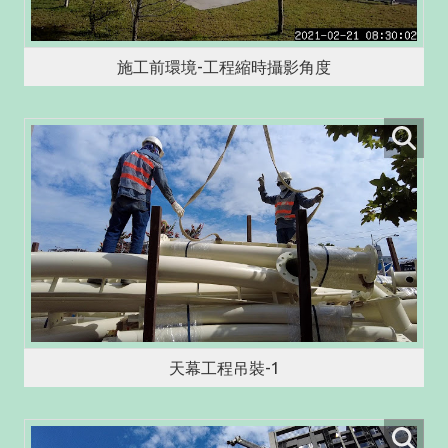
施工前環境-工程縮時攝影角度
天幕工程吊裝-1