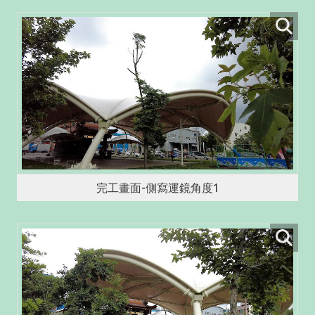
完工畫面-側寫運鏡角度1