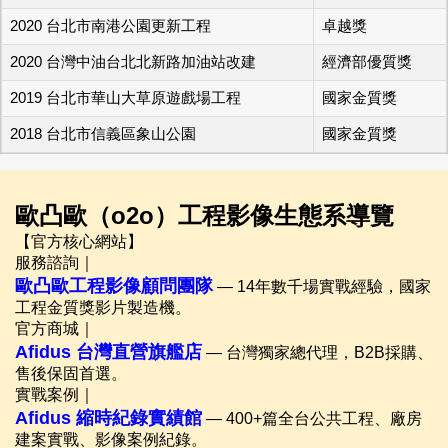
2020 台北市南港公園更新工程
卓越獎
2020 台灣中油台北北新路加油站改建
經濟部優質獎
2019 台北市華山大草原遊戲場工程
國家金質獎
2018 台北市信義區象山公園
國家金質獎
歐凸歐（o2o）工程影像生態系導覽
【官方核心網站】
服務諮詢｜
歐凸歐工程影像顧問團隊
— 14年數千場實戰經驗，國家
工程金質獎影片製造機。
官方商城｜
Afidus 台灣直營旗艦店
— 台灣獨家總代理，B2B採購、
售後保固首選。
實戰案例｜
Afidus 縮時紀錄實績館
— 400+篇全台公共工程、廠房
建案實戰、影像案例紀錄。