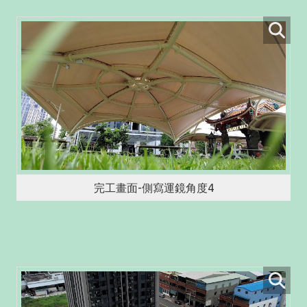
完工畫面-側寫運鏡角度4