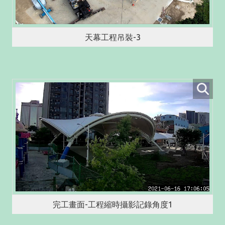
天幕工程吊裝-3
完工畫面-工程縮時攝影記錄角度1