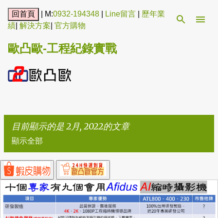
跳到主要內容
| M:
0932-194348
|
Line留言
|
歷年業
績
|
解決方案
|
官方購物
歐凸歐-工程紀錄實戰
目前顯示的是 2月, 2022的文章
顯示全部
發
表
文