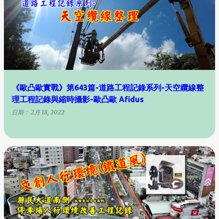
《歐凸歐實戰》第643篇-道路工程記錄系列-天空纜線整
理工程記錄與縮時攝影-歐凸歐 Afidus
日期：
2月 18, 2022