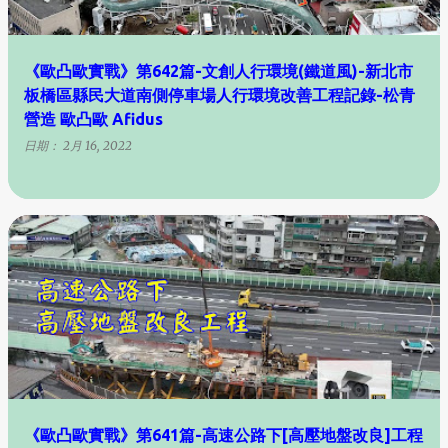
《歐凸歐實戰》第642篇-文創人行環境(鐵道風)-新北市
板橋區縣民大道南側停車場人行環境改善工程記錄-松青
營造 歐凸歐 Afidus
日期：
2月 16, 2022
《歐凸歐實戰》第641篇-高速公路下[高壓地盤改良]工程