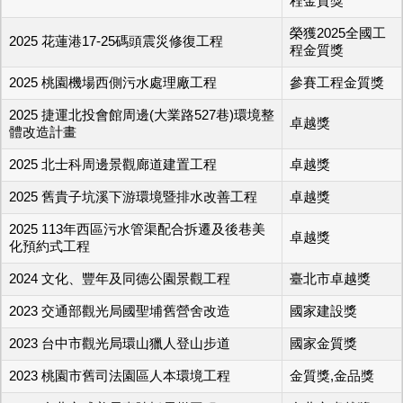
程金質獎
榮獲2025全國工
2025 花蓮港17-25碼頭震災修復工程
程金質獎
2025 桃園機場西側污水處理廠工程
參賽工程金質獎
2025 捷運北投會館周邊(大業路527巷)環境整
卓越獎
體改造計畫
2025 北士科周邊景觀廊道建置工程
卓越獎
2025 舊貴子坑溪下游環境暨排水改善工程
卓越獎
2025 113年西區污水管渠配合拆遷及後巷美
卓越獎
化預約式工程
2024 文化、豐年及同德公園景觀工程
臺北市卓越獎
2023 交通部觀光局國聖埔舊營舍改造
國家建設獎
2023 台中市觀光局環山獵人登山步道
國家金質獎
2023 桃園市舊司法園區人本環境工程
金質獎,金品獎