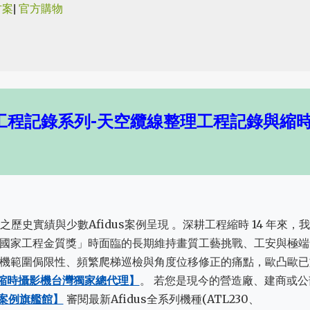
方案
|
官方購物
跳到主要內容
路工程記錄系列-天空纜線整理工程記錄與縮
之歷史實績與少數Afidus案例呈現 。深耕工程縮時 14 年來，
國家工程金質獎」時面臨的長期維持畫質工藝挑戰、工安與極端
機範圍侷限性、頻繁爬梯巡檢與角度位移修正的痛點，歐凸歐已
工程縮時攝影機台灣獨家總代理】
。 若您是現今的營造廠、建商或公
全新案例旗艦館】
審閱最新Afidus全系列機種(ATL230、