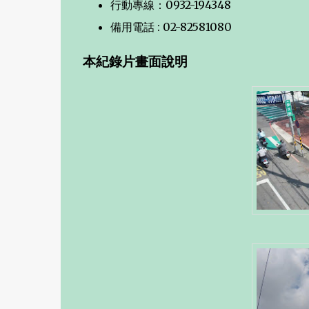
行動專線：0932-194348
備用電話 : 02-82581080
本紀錄片畫面說明