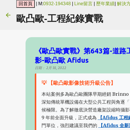
| M:
0932-194348
|
Line留言
|
歷年業績
|
解決
歐凸歐-工程紀錄實戰
《歐凸歐實戰》第643篇-道
影-歐凸歐 Afidus
日期：
2月 18, 2022
💡 【歐凸歐影像技術升級公告】
本站案例多為歐凸歐團隊早期經銷 Brinno 
深知傳統單機設備在大型公共工程與角逐「
候極限。為了解徹底決營造廠架設縮時攝影
9 年前全面升級，正式成為
【Afidus 
門單位，強烈建議至我們的
【Afidus 