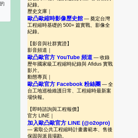
一的
紀錄。
歷史文庫｜
歐凸歐縮時影像歷史館
— 奠定台灣
工程縮時基礎的 500+ 篇實戰、影像全
紀錄。
【影音與社群實證】
影音頻道｜
歐凸歐官方 YouTube 頻道
— 收錄
歷年國家級工程縮時紀錄與 Afidus 實戰
影片。
動態專頁｜
歐凸歐官方 Facebook 粉絲團
— 全
台工地巡檢維護日常、工程縮時最新案
場快報。
【即時諮詢與工程報價】
官方 LINE｜
加入歐凸歐官方 LINE (@o2opro)
— 索取公共工程縮時計畫書範本、售後
保固與派員場勘。