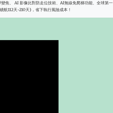
:三倍光學變焦、 AI 影像比對防走位技術、AI無線免爬梯功能、全球第
航112天~210天)，省下執行風險成本！