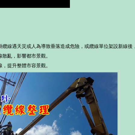
掛纜線遇天災或人為導致垂落造成危險，或纜線單位架設新線後
線散亂，影響都市景觀。
線，提升整體市容景觀。