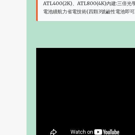
ATL400(2K)、ATL800(4K)內建
電池續航力省電技術(四顆3號鹼性電池即可續