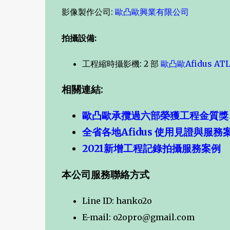
影像製作公司:
歐凸歐興業有限公司
拍攝設備:
工程縮時攝影機: 2 部
歐凸歐Afidus A
相關連結:
歐凸歐承攬過六部榮獲工程金質獎
全省各地Afidus 使用見證與服務
2021新增工程記錄拍攝服務案例
本公司服務聯絡方式
Line ID: hanko2o
E-mail: o2opro@gmail.com