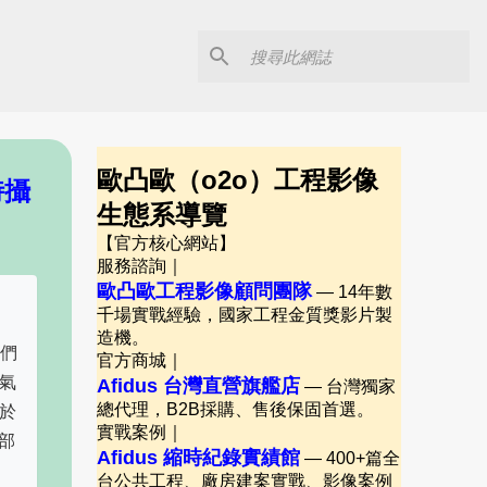
歐凸歐（o2o）工程影像
時攝
生態系導覽
【官方核心網站】
服務諮詢｜
歐凸歐工程影像顧問團隊
— 14年數
千場實戰經驗，國家工程金質獎影片製
造機。
我們
官方商城｜
氣
Afidus 台灣直營旗艦店
— 台灣獨家
於
總代理，B2B採購、售後保固首選。
實戰案例｜
部
Afidus 縮時紀錄實績館
— 400+篇全
台公共工程、廠房建案實戰、影像案例