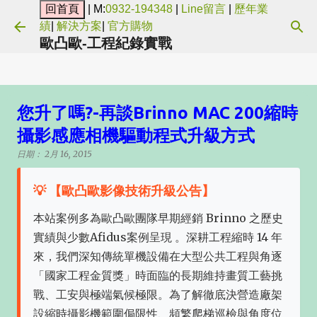
| M:
0932-194348
|
Line留言
|
歷年業
跳到主要內容
績
|
解決方案
|
官方購物
歐凸歐-工程紀錄實戰
您升了嗎?-再談Brinno MAC 200縮時
攝影感應相機驅動程式升級方式
日期：
2月 16, 2015
💡 【歐凸歐影像技術升級公告】
本站案例多為歐凸歐團隊早期經銷 Brinno 之歷史
實績與少數Afidus案例呈現 。深耕工程縮時 14 年
來，我們深知傳統單機設備在大型公共工程與角逐
「國家工程金質獎」時面臨的長期維持畫質工藝挑
戰、工安與極端氣候極限。為了解徹底決營造廠架
設縮時攝影機範圍侷限性、頻繁爬梯巡檢與角度位