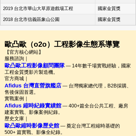
2019 台北市華山大草原遊戲場工程
國家金質獎
2018 台北市信義區象山公園
國家金質獎
歐凸歐（o2o）工程影像生態系導覽
【官方核心網站】
服務諮詢｜
歐凸歐工程影像顧問團隊
— 14年數千場實戰經驗，國家
工程金質獎影片製造機。
官方商城｜
Afidus 台灣直營旗艦店
— 台灣獨家總代理，B2B採購、
售後保固首選。
實戰案例｜
Afidus 縮時紀錄實績館
— 400+篇全台公共工程、廠房
建案實戰、影像案例紀錄。
歷史文庫｜
歐凸歐縮時影像歷史館
— 奠定台灣工程縮時基礎的
500+ 篇實戰、影像全紀錄。