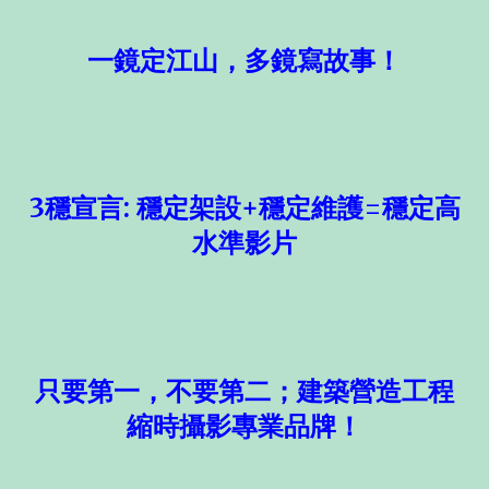
一鏡定江山，多鏡寫故事！
3穩宣言: 穩定架設+穩定維護=穩定高
水準影片
只要第一，不要第二；建築營造工程
縮時攝影專業品牌！