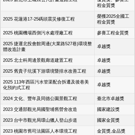
程金質獎
榮獲2025全國工
2025 花蓮港17-25碼頭震災修復工程
程金質獎
2025 桃園機場西側污水處理廠工程
參賽工程金質獎
2025 捷運北投會館周邊(大業路527巷)環境整
卓越獎
體改造計畫
2025 北士科周邊景觀廊道建置工程
卓越獎
2025 舊貴子坑溪下游環境暨排水改善工程
卓越獎
2025 113年西區污水管渠配合拆遷及後巷美
卓越獎
化預約式工程
2024 文化、豐年及同德公園景觀工程
臺北市卓越獎
2023 交通部觀光局國聖埔舊營舍改造
國家建設獎
2023 台中市觀光局環山獵人登山步道
國家金質獎
2023 桃園市舊司法園區人本環境工程
金質獎,金品獎