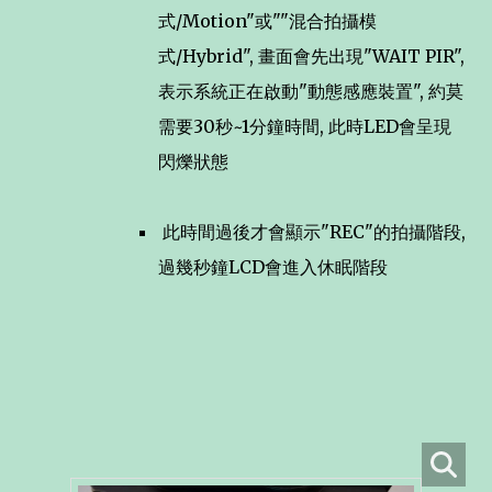
式/Motion"或""混合拍攝模
式/Hybrid", 畫面會先出現"WAIT PIR",
表示系統正在啟動"動態感應裝置", 約莫
需要30秒~1分鐘時間, 此時LED會呈現
閃爍狀態
此時間過後才會顯示"REC"的拍攝階段,
過幾秒鐘LCD會進入休眠階段