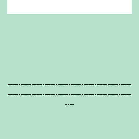
---------------------------------------------------------
---------------------------------------------------------
----