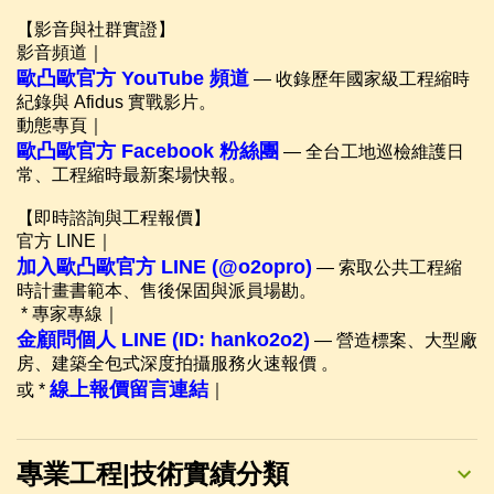
【影音與社群實證】
影音頻道｜
歐凸歐官方 YouTube 頻道
— 收錄歷年國家級工程縮時
紀錄與 Afidus 實戰影片。
動態專頁｜
歐凸歐官方 Facebook 粉絲團
— 全台工地巡檢維護日
常、工程縮時最新案場快報。
【即時諮詢與工程報價】
官方 LINE｜
加入歐凸歐官方 LINE (@o2opro)
— 索取公共工程縮
時計畫書範本、售後保固與派員場勘。
* 專家專線｜
金顧問個人 LINE (ID: hanko2o2)
— 營造標案、大型廠
房、建築全包式深度拍攝服務火速報價 。
線上報價留言連結
或 *
｜
專業工程|技術實績分類