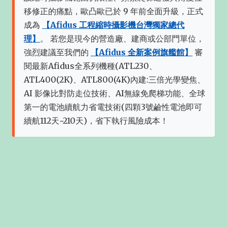
移修正的痛點，歐凸歐已於 9 年前全面升級，正式
成為
【Afidus 工程縮時攝影機台灣獨家總代
理】
。 若您是現今的營造廠、建商或公部門單位，
強烈建議至我們的
【Afidus 全新案例旗艦館】
審
閱最新Afidus全系列機種(ATL230、
ATL400(2K)、ATL800(4K)內建:三倍光學變焦、
AI 影像比對防走位技術、AI無線免爬梯功能、全球
第一的電池續航力省電技術(四顆3號鹼性電池即可
續航112天~210天)，省下執行風險成本！