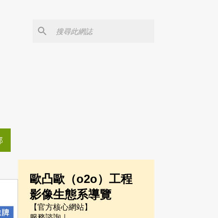
部
歐凸歐（o2o）工程
影像生態系導覽
【官方核心網站】
服務諮詢｜