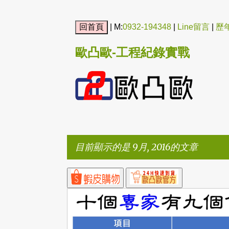
| M:
0932-194348
|
Line留言
|
歷
歐凸歐-工程紀錄實戰
目前顯示的是 9月, 2016的文章
發
表
文