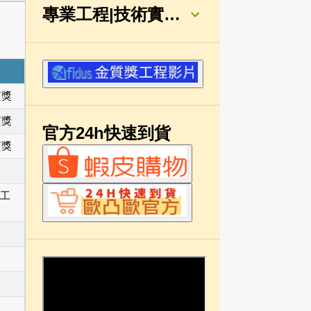
專業工程|技術實績分類
質獎
質獎
官方24h快速到貨
質獎
工