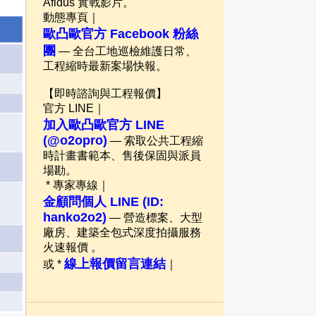
Afidus 實戰影片。
動態專頁｜
歐凸歐官方 Facebook 粉絲
團
— 全台工地巡檢維護日常、
工程縮時最新案場快報。
【即時諮詢與工程報價】
官方 LINE｜
加入歐凸歐官方 LINE
(@o2opro)
— 索取公共工程縮
時計畫書範本、售後保固與派員
場勘。
* 專家專線｜
金顧問個人 LINE (ID:
hanko2o2)
— 營造標案、大型
廠房、建築全包式深度拍攝服務
火速報價 。
線上報價留言連結
或 *
｜