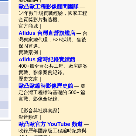
歐凸歐工程影像顧問團隊
—
14年數千場實戰經驗，國家工程
金質獎影片製造機。
官方商城｜
Afidus 台灣直營旗艦店
— 台
灣獨家總代理，B2B採購、售後
保固首選。
實戰案例｜
Afidus 縮時紀錄實績館
—
400+篇全台公共工程、廠房建案
實戰、影像案例紀錄。
歷史文庫｜
歐凸歐縮時影像歷史館
— 奠
定台灣工程縮時基礎的 500+ 篇
實戰、影像全紀錄。
【影音與社群實證】
影音頻道｜
歐凸歐官方 YouTube 頻道
—
收錄歷年國家級工程縮時紀錄與