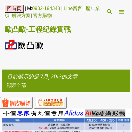
跳到主要內容
| M:
0932-194348
|
Line留言
|
歷年業
績
|
解決方案
|
官方購物
歐凸歐-工程紀錄實戰
目前顯示的是 7月, 2013的文章
顯示全部
發
表
文