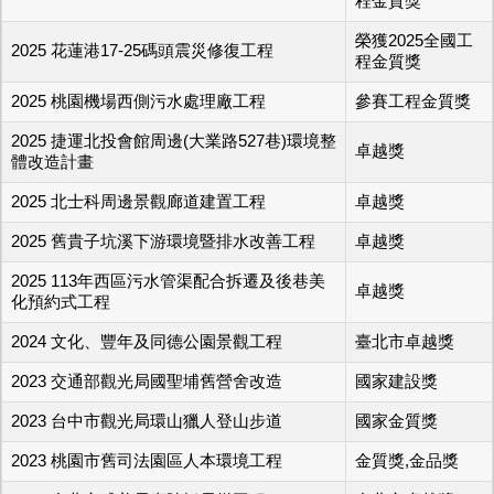
程金質獎
榮獲2025全國工
2025 花蓮港17-25碼頭震災修復工程
程金質獎
2025 桃園機場西側污水處理廠工程
參賽工程金質獎
2025 捷運北投會館周邊(大業路527巷)環境整
卓越獎
體改造計畫
2025 北士科周邊景觀廊道建置工程
卓越獎
2025 舊貴子坑溪下游環境暨排水改善工程
卓越獎
2025 113年西區污水管渠配合拆遷及後巷美
卓越獎
化預約式工程
2024 文化、豐年及同德公園景觀工程
臺北市卓越獎
2023 交通部觀光局國聖埔舊營舍改造
國家建設獎
2023 台中市觀光局環山獵人登山步道
國家金質獎
2023 桃園市舊司法園區人本環境工程
金質獎,金品獎